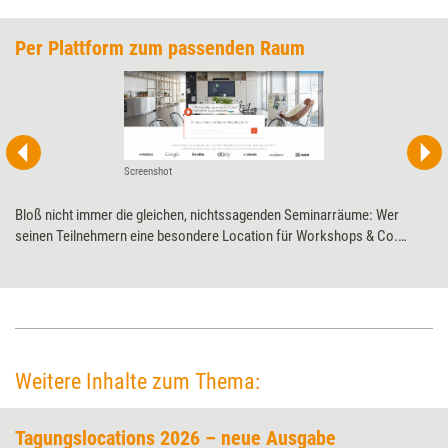
Per Plattform zum passenden Raum
Screenshot
Bloß nicht immer die gleichen, nichtssagenden Seminar­räume: Wer
seinen Teilnehmern eine besondere Location für Workshops & Co.
bieten will, muss mitunter lange fahnden. Allerdings gibt es immer mehr
Online-Plattformen, die die Suche enorm vereinfachen.
Moderationsexperte Valentin Heyde stellt seine Favoriten vor.
Weitere Inhalte zum Thema:
Tagungslocations 2026 – neue Ausgabe