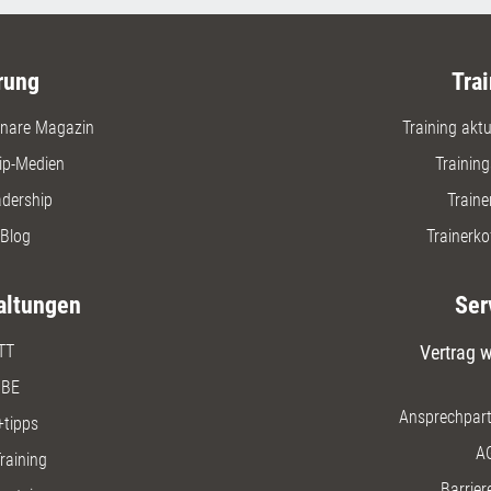
rung
Trai
nare Magazin
Training aktue
ip-Medien
Trainin
adership
Traine
Blog
Trainerko
altungen
Ser
TT
Vertrag w
BE
Ansprechpart
+tipps
A
raining
Barriere