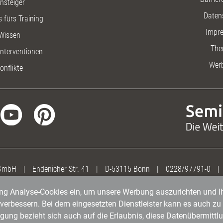
insteiger
Daten
 fürs Training
Impr
Wissen
The
nterventionen
Wer
onflikte
 GmbH
|
Endenicher Str. 41
|
D-53115 Bonn
|
0228/97791-0
|
gung Analyse-Cookies ein, um unsere Werbung auszurichten und Ih
erbessern. Bei dem eingesetzten Dienstleister kann es auch zu 
igung bezieht sich auch auf die Erlaubnis, diese Datenübermit