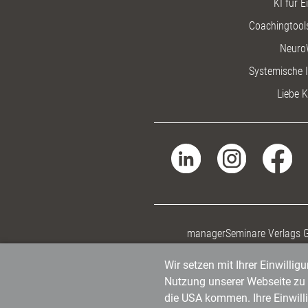
KI für E
Coachingtools
Neuro
Systemische I
Liebe K
managerSeminare Verlags
Wir setzen mit Ihrer Einwilli
Nutzung unserer Webseite zu v
die USA kommen. Ihre Einwill