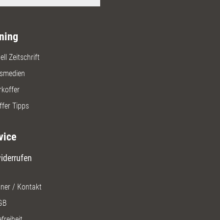
ning
ll Zeitschrift
gsmedien
rkoffer
ffer Tipps
vice
iderrufen
ner / Kontakt
GB
freiheit