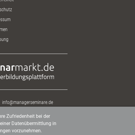
schutz
essum
men
bung
info@managerseminare.de
re Zufriedenheit bei der
einer Datenübermittlung in
tlungen vorzunehmen.