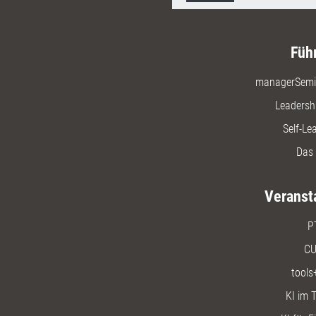
Füh
managerSemi
Leadersh
Self-Le
Das 
Veranst
P
CU
tools
KI im T