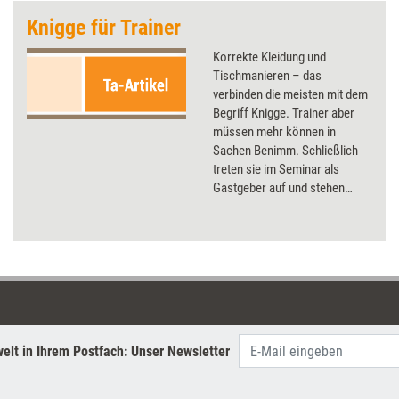
Knigge für Trainer
Korrekte Kleidung und
Tischmanieren – das
verbinden die meisten mit dem
Begriff Knigge. Trainer aber
müssen mehr können in
Sachen Benimm. Schließlich
treten sie im Seminar als
Gastgeber auf und stehen
unter genauer Beobachtung
der Teilnehmer. Wer die
Umgangsformen beherrscht,
kann dadurch den
Seminarerfolg steigern.
elt in Ihrem Postfach: Unser Newsletter