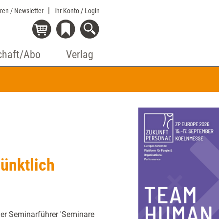
eren / Newsletter
Ihr Konto
/ Login
chaft/Abo
Verlag
pünktlich
 der Seminarführer 'Seminare