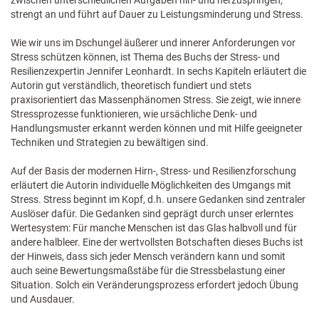
zwischen unterschiedlichen Aufgaben hin- und herzuspringen,
strengt an und führt auf Dauer zu Leistungsminderung und Stress.
Wie wir uns im Dschungel äußerer und innerer Anforderungen vor
Stress schützen können, ist Thema des Buchs der Stress- und
Resilienzexpertin Jennifer Leonhardt. In sechs Kapiteln erläutert die
Autorin gut verständlich, theoretisch fundiert und stets
praxisorientiert das Massenphänomen Stress. Sie zeigt, wie innere
Stressprozesse funktionieren, wie ursächliche Denk- und
Handlungsmuster erkannt werden können und mit Hilfe geeigneter
Techniken und Strategien zu bewältigen sind.
Auf der Basis der modernen Hirn-, Stress- und Resilienzforschung
erläutert die Autorin individuelle Möglichkeiten des Umgangs mit
Stress. Stress beginnt im Kopf, d.h. unsere Gedanken sind zentraler
Auslöser dafür. Die Gedanken sind geprägt durch unser erlerntes
Wertesystem: Für manche Menschen ist das Glas halbvoll und für
andere halbleer. Eine der wertvollsten Botschaften dieses Buchs ist
der Hinweis, dass sich jeder Mensch verändern kann und somit
auch seine Bewertungsmaßstäbe für die Stressbelastung einer
Situation. Solch ein Veränderungsprozess erfordert jedoch Übung
und Ausdauer.