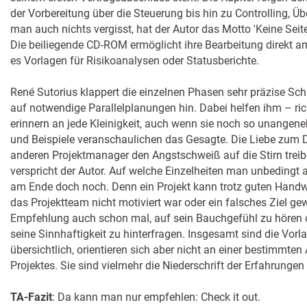
der Vorbereitung über die Steuerung bis hin zu Controlling, 
man auch nichts vergisst, hat der Autor das Motto 'Keine Seit
Die beiliegende CD-ROM ermöglicht ihre Bearbeitung direkt 
es Vorlagen für Risikoanalysen oder Statusberichte.
René Sutorius klappert die einzelnen Phasen sehr präzise Schri
auf notwendige Parallelplanungen hin. Dabei helfen ihm – rich
erinnern an jede Kleinigkeit, auch wenn sie noch so unangene
und Beispiele veranschaulichen das Gesagte. Die Liebe zum 
anderen Projektmanager den Angstschweiß auf die Stirn treib
verspricht der Autor. Auf welche Einzelheiten man unbedingt ac
am Ende doch noch. Denn ein Projekt kann trotz guten Hand
das Projektteam nicht motiviert war oder ein falsches Ziel ge
Empfehlung auch schon mal, auf sein Bauchgefühl zu hören 
seine Sinnhaftigkeit zu hinterfragen. Insgesamt sind die Vorla
übersichtlich, orientieren sich aber nicht an einer bestimmten
Projektes. Sie sind vielmehr die Niederschrift der Erfahrungen 
TA-Fazit
: Da kann man nur empfehlen: Check it out.