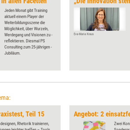
n allen Facetten
„Die Innovation steh
Jeden Monat gibt Training
aktuell einem Player der
Weiterbildungsszene die
Möglichkeit, über Wurzeln,
Werdegang und Visionen zu ­
Eva-Maria Kraus
reflektieren. Diesmal PS
Consulting zum 25-jährigen ­
Jubiläum.
ema:
axistest, Teil 15
 designen, Rhetorik trainieren,
Zwei Kon
ungen leichter treffen – Tools
Sonderpre