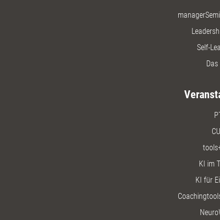
managerSemi
Leadersh
Self-Le
Das 
Veranst
P
CU
tools
KI im T
KI für E
Coachingtools
Neuro