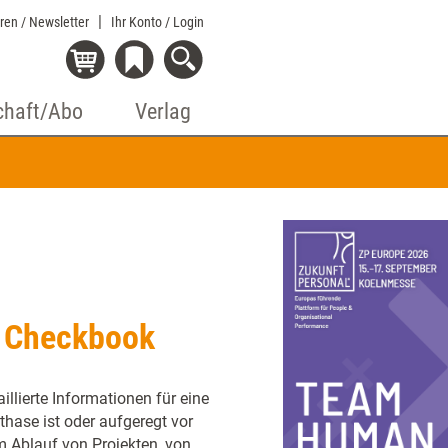
eren / Newsletter
Ihr Konto
/ Login
chaft/Abo
Verlag
t Checkbook
illierte Informationen für eine
kthase ist oder aufgeregt vor
m Ablauf von Projekten, von