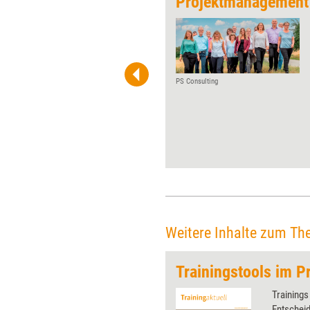
ning
Projektmanagement i
Veränderungsmacherinnen
und -begleiter wünschen sich
wirksame Methoden und
schlüssige Frameworks für
ihre Projekte. Beides
PS Consulting
verspricht die Theorie U, die
allerdings nicht ganz einfach
zugänglich ist.
Veränderungsbegleiterin
Cornelia Andriof rät daher zum
Ausprobieren. Denn das ist gar
nicht so aufwendig.
Weitere Inhalte zum Th
Trainingstools im Pr
 wirkungsvolle Grafiken für
Trainings
 und Pinnwand, für Handouts und
Entscheid