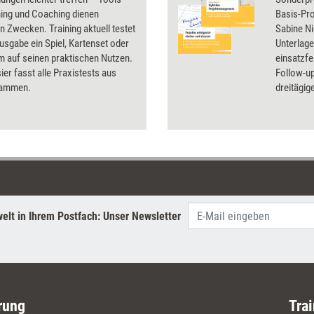
ning und Coaching dienen
Basis-Pr
gen Zwecken. Training aktuell testet
Sabine N
Ausgabe ein Spiel, Kartenset oder
Unterlage
 auf seinen praktischen Nutzen.
einsatzfe
er fasst alle Praxistests aus
Follow-up
sammen.
dreitägig
Material
von hybr
hier zus
Das Dopp
von nur 
sparen S
Einzelbez
elt in Ihrem Postfach: Unser Newsletter
rung
Trai