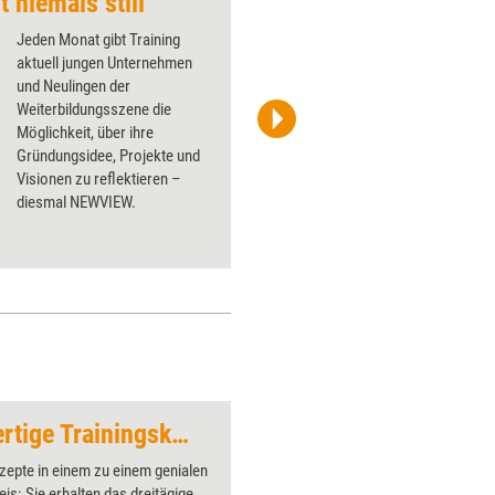
t niemals still“
One by One statt All
Jeden Monat gibt Training
aktuell jungen Unternehmen
und Neulingen der
Weiterbildungsszene die
Möglichkeit, über ihre
iStock/A_Pobedimskiy
Gründungsidee, Projekte und
Visionen zu ­reflektieren –
diesmal NEWVIEW.
Angebot: 2 einsatzfertige Trainingskonzepte 'Projektmanagement’ zum Sonderpreis
Verbotsschild
zepte in einem zu einem genialen
Über 1000
is: Sie erhalten das dreitägige
Flipchart