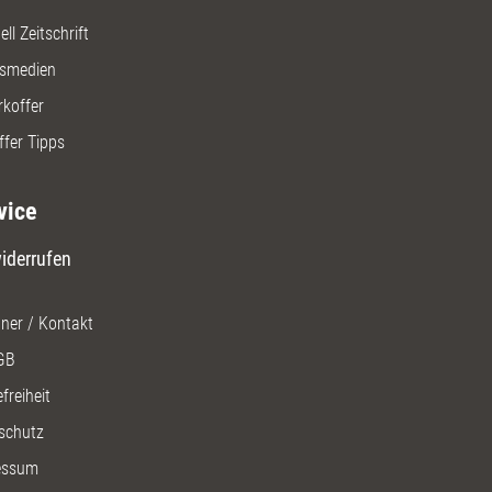
ll Zeitschrift
gsmedien
rkoffer
ffer Tipps
vice
iderrufen
ner / Kontakt
GB
freiheit
schutz
essum