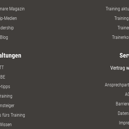
nare Magazin
Training aktue
ip-Medien
Trainin
adership
Traine
Blog
Trainerko
altungen
Ser
TT
Vertrag w
BE
Ansprechpart
+tipps
A
raining
Barriere
insteiger
Daten
 fürs Training
Impr
Wissen