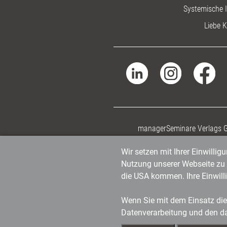
Systemische I
Liebe K
managerSeminare Verlags
Wir setzen mit Ihrer Einwilli
Nutzung unserer Webseite zu v
die USA kommen. Ihre Einwill
Wenn Sie mit dem Einsatz dies
Datenverarbeitung und den d