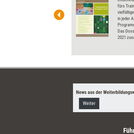
t-Charts erleichtern Ihre
fürs Trai
he. Als Mitglied von Training
vielfälti
ben Sie Flatrate-Zugriff auf alle
in jeder 
Programm
Das Dossi
2021 zu
News aus der Weiterbildungsw
Weiter
Füh