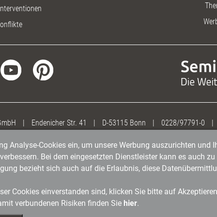
The
nterventionen
Wer
onflikte
 GmbH
|
Endenicher Str. 41
|
D-53115 Bonn
|
0228/97791-0
|
gung Analyse-Cookies ein, um unsere Werbung auszurichten und Ih
erbessern. Bei dem eingesetzten Dienstleister kann es auch zu 
igung bezieht sich auch auf die Erlaubnis, diese Datenübermit
er Cookies einverstanden sind, klicken Sie bitte auf Akzeptiere
amit verbundenen Risiken finden Sie
hier
.