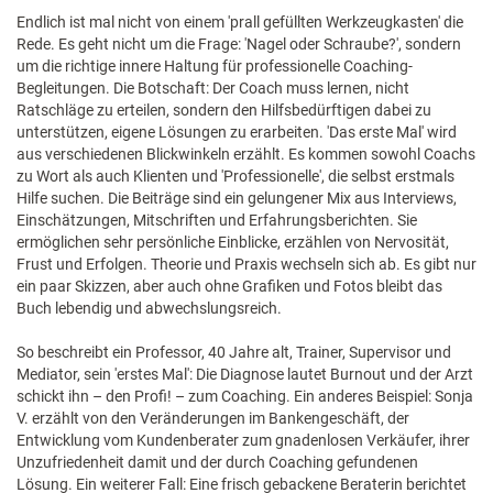
Endlich ist mal nicht von einem 'prall gefüllten Werkzeugkasten' die
Rede. Es geht nicht um die Frage: 'Nagel oder Schraube?', sondern
um die richtige innere Haltung für professionelle Coaching-
Begleitungen. Die Botschaft: Der Coach muss lernen, nicht
Ratschläge zu erteilen, sondern den Hilfsbedürftigen dabei zu
unterstützen, eigene Lösungen zu erarbeiten. 'Das erste Mal' wird
aus verschiedenen Blickwinkeln erzählt. Es kommen sowohl Coachs
zu Wort als auch Klienten und 'Professionelle', die selbst erstmals
Hilfe suchen. Die Beiträge sind ein gelungener Mix aus Interviews,
Einschätzungen, Mitschriften und Erfahrungsberichten. Sie
ermöglichen sehr persönliche Einblicke, erzählen von Nervosität,
Frust und Erfolgen. Theorie und Praxis wechseln sich ab. Es gibt nur
ein paar Skizzen, aber auch ohne Grafiken und Fotos bleibt das
Buch lebendig und abwechslungsreich.
So beschreibt ein Professor, 40 Jahre alt, Trainer, Supervisor und
Mediator, sein 'erstes Mal': Die Diagnose lautet Burnout und der Arzt
schickt ihn – den Profi! – zum Coaching. Ein anderes Beispiel: Sonja
V. erzählt von den Veränderungen im Bankengeschäft, der
Entwicklung vom Kundenberater zum gnadenlosen Verkäufer, ihrer
Unzufriedenheit damit und der durch Coaching gefundenen
Lösung. Ein weiterer Fall: Eine frisch gebackene Beraterin berichtet