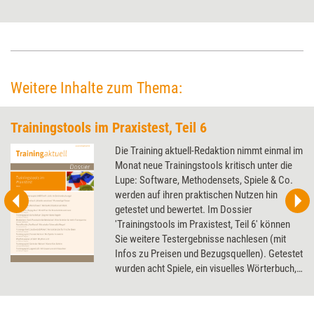
Denn wahre Geistesblitze kommen nicht beim fokussierten, sondern
beim diffusen Denken. Müßiggang hilft also dabei, erfolgreich zu sein.
Weitere Inhalte zum Thema:
Trainingstools im Praxistest, Teil 6
Die Training aktuell-Redaktion nimmt einmal im
Monat neue Trainingstools kritisch unter die
Lupe: Software, Methodensets, Spiele & Co.
werden auf ihren praktischen Nutzen hin
getestet und bewertet. Im Dossier
'Trainingstools im Praxistest, Teil 6' können
Sie weitere Testergebnisse nachlesen (mit
Infos zu Preisen und Bezugsquellen). Getestet
wurden acht Spiele, ein visuelles Wörterbuch,
ein Mediations-Tool - und Pastellkreide, mit
der man sich die Finger nicht(!) schmutzig
macht.