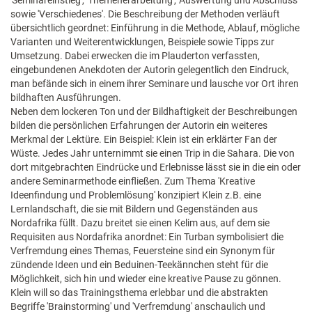
'Seminareinstieg', 'Themenerarbeitung', 'Auswertung und Abschluss'
sowie 'Verschiedenes'. Die Beschreibung der Methoden verläuft
übersichtlich geordnet: Einführung in die Methode, Ablauf, mögliche
Varianten und Weiterentwicklungen, Beispiele sowie Tipps zur
Umsetzung. Dabei erwecken die im Plauderton verfassten,
eingebundenen Anekdoten der Autorin gelegentlich den Eindruck,
man befände sich in einem ihrer Seminare und lausche vor Ort ihren
bildhaften Ausführungen.
Neben dem lockeren Ton und der Bildhaftigkeit der Beschreibungen
bilden die persönlichen Erfahrungen der Autorin ein weiteres
Merkmal der Lektüre. Ein Beispiel: Klein ist ein erklärter Fan der
Wüste. Jedes Jahr unternimmt sie einen Trip in die Sahara. Die von
dort mitgebrachten Eindrücke und Erlebnisse lässt sie in die ein oder
andere Seminarmethode einfließen. Zum Thema 'Kreative
Ideenfindung und Problemlösung' konzipiert Klein z.B. eine
Lernlandschaft, die sie mit Bildern und Gegenständen aus
Nordafrika füllt. Dazu breitet sie einen Kelim aus, auf dem sie
Requisiten aus Nordafrika anordnet: Ein Turban symbolisiert die
Verfremdung eines Themas, Feuersteine sind ein Synonym für
zündende Ideen und ein Beduinen-Teekännchen steht für die
Möglichkeit, sich hin und wieder eine kreative Pause zu gönnen.
Klein will so das Trainingsthema erlebbar und die abstrakten
Begriffe 'Brainstorming' und 'Verfremdung' anschaulich und