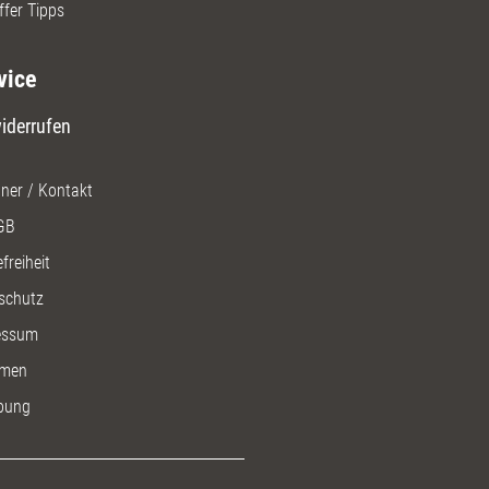
ffer Tipps
vice
iderrufen
ner / Kontakt
GB
freiheit
schutz
essum
men
bung