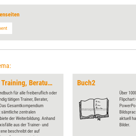
enseiten
ment
ema:
Rechtshandbuch für Training, Beratung und Coaching
Buch2
dbuch für alle freiberuflich oder
Über 1000
dig tätigen Trainer, Berater,
Flipchart
 Das Gesamtkompendium
PowerPoin
 sämtliche zentralen
Bildsprac
iete der Weiterbildung. Anhand
aktuell ha
axisfälle aus der Trainer- und
Bilder.
ene beschreibt der auf