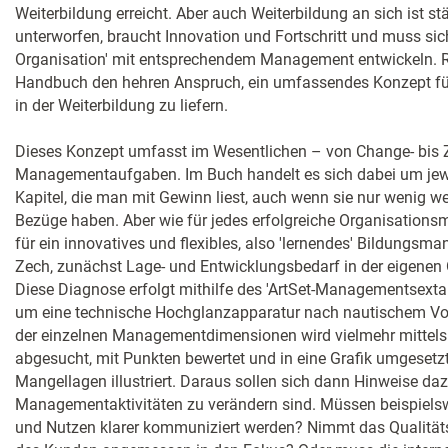
Weiterbildung erreicht. Aber auch Weiterbildung an sich ist 
unterworfen, braucht Innovation und Fortschritt und muss sich
Organisation' mit entsprechendem Management entwickeln. R
Handbuch den hehren Anspruch, ein umfassendes Konzept f
in der Weiterbildung zu liefern.
Dieses Konzept umfasst im Wesentlichen – von Change- bis
Managementaufgaben. Im Buch handelt es sich dabei um jewe
Kapitel, die man mit Gewinn liest, auch wenn sie nur wenig w
Bezüge haben. Aber wie für jedes erfolgreiche Organisations
für ein innovatives und flexibles, also 'lernendes' Bildungsm
Zech, zunächst Lage- und Entwicklungsbedarf in der eigenen O
Diese Diagnose erfolgt mithilfe des 'ArtSet-Managementsextan
um eine technische Hochglanzapparatur nach nautischem Vo
der einzelnen Managementdimensionen wird vielmehr mittels de
abgesucht, mit Punkten bewertet und in eine Grafik umgesetzt
Mangellagen illustriert. Daraus sollen sich dann Hinweise daz
Managementaktivitäten zu verändern sind. Müssen beispiels
und Nutzen klarer kommuniziert werden? Nimmt das Qualität