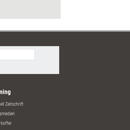
ning
ll Zeitschrift
gsmedien
rkoffer