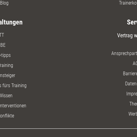
Blog
Trainerko
altungen
Ser
TT
Vertrag w
BE
Ansprechpart
+tipps
A
raining
Barriere
insteiger
Daten
 fürs Training
Impr
Wissen
The
nterventionen
Wer
onflikte