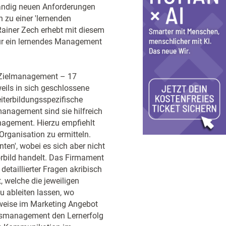
ständig neuen Anforderungen
 zu einer 'lernenden
ainer Zech erhebt mit diesem
ür ein lernendes Management
 Zielmanagement – 17
ils in sich geschlossene
eiterbildungsspezifische
management sind sie hilfreich
anagement. Hierzu empfiehlt
rganisation zu ermitteln.
ten', wobei es sich aber nicht
rbild handelt. Das Firmament
taillierter Fragen akribisch
, welche die jeweiligen
u ableiten lassen, wo
weise im Marketing Angebot
smanagement den Lern­erfolg