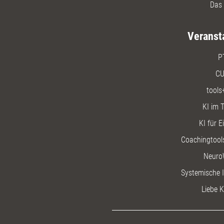
Das 
Veranst
P
CU
tools
KI im T
KI für E
Coachingtools
Neuro
Systemische I
Liebe K