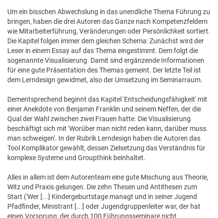
Um ein bisschen Abwechslung in das unendliche Thema Führung zu
bringen, haben die drei Autoren das Ganze nach Kompetenzfeldern
wie Mitarbeiterführung, Veränderungen oder Persönlichkeit sortiert.
Die Kapitel folgen immer dem gleichen Schema: Zunächst wird der
Leser in einem Essay auf das Thema eingestimmt. Dem folgt die
sogenannte Visualisierung. Damit sind ergänzende Informationen
für eine gute Präsentation des Themas gemeint. Der letzte Teil ist
dem Lerndesign gewidmet, also der Umsetzung im Seminarraum.
Dementsprechend beginnt das Kapitel 'Entscheidungsfähigkeit' mit
einer Anekdote von Benjamin Franklin und seinem Neffen, der die
Qual der Wahl zwischen zwei Frauen hatte. Die Visualisierung
beschäftigt sich mit 'Worüber man nicht reden kann, darüber muss
man schweigen'. In der Rubrik Lerndesign haben die Autoren das
Tool Komplikator gewählt, dessen Zielsetzung das Verständnis für
komplexe Systeme und Groupthink beinhaltet.
Alles in allem ist dem Autorenteam eine gute Mischung aus Theorie,
Witz und Praxis gelungen. Die zehn Thesen und Antithesen zum
Start ('Wer [...] Kindergeburtstage managt und in seiner Jugend
Pfadfinder, Ministrant [...] oder Jugendgruppenleiter war, der hat
einen Vorsprung, der durch 100 Führungsseminare nicht