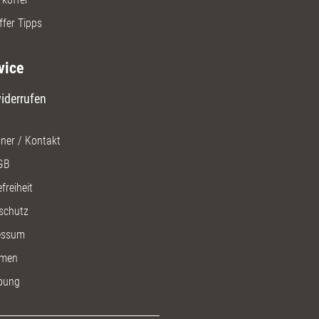
ffer Tipps
vice
iderrufen
ner / Kontakt
GB
freiheit
schutz
essum
men
bung