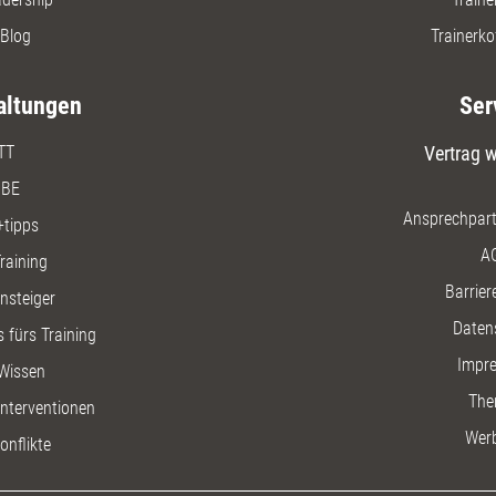
Blog
Trainerko
altungen
Ser
TT
Vertrag w
BE
Ansprechpart
+tipps
A
raining
Barriere
insteiger
Daten
 fürs Training
Impr
Wissen
The
nterventionen
Wer
onflikte