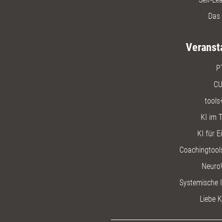
Das 
Veranst
P
CU
tools
KI im T
KI für E
Coachingtools
Neuro
Systemische I
Liebe K