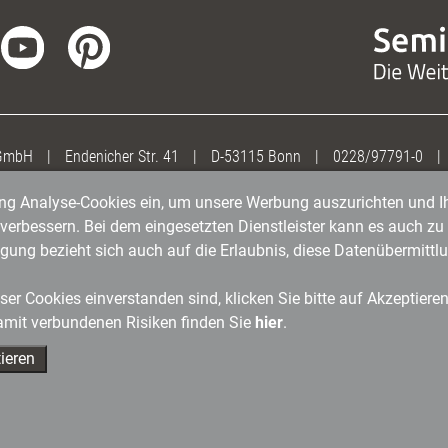
 GmbH
|
Endenicher Str. 41
|
D-53115 Bonn
|
0228/97791-0
|
gung Analyse-Cookies ein, um unsere Werbung auszurichten und Ih
erbessern. Bei dem eingesetzten Dienstleister kann es auch zu 
igung bezieht sich auch auf die Erlaubnis, diese Datenübermit
er Cookies einverstanden sind, klicken Sie bitte auf Akzeptiere
amit verbundenen Risiken finden Sie
hier
.
ieren