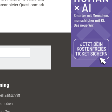
areanbieter Questionmark.
ning
ll Zeitschrift
gsmedien
rkoffer