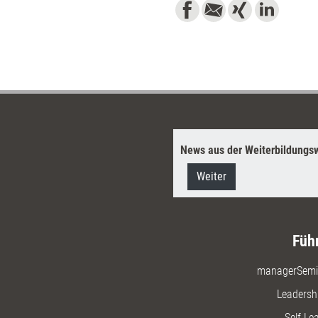
News aus der Weiterbildungsw
Weiter
Füh
managerSemi
Leadersh
Self-Le