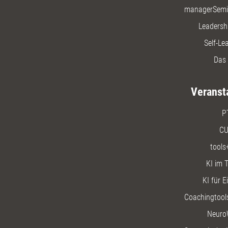
managerSemi
Leadersh
Self-Le
Das 
Veranst
P
CU
tools
KI im T
KI für E
Coachingtools
Neuro