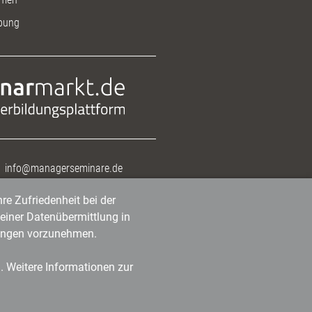
bung
info@managerseminare.de
re Zufriedenheit bei der
einer Datenübermittlung in
tlungen vorzunehmen.
n. Weitere Informationen zur