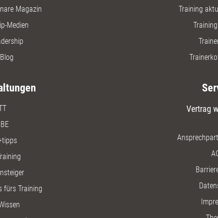
nare Magazin
Training aktue
ip-Medien
Trainin
adership
Traine
Blog
Trainerko
altungen
Ser
TT
Vertrag w
BE
Ansprechpart
+tipps
A
raining
Barriere
insteiger
Daten
 fürs Training
Impr
Wissen
The