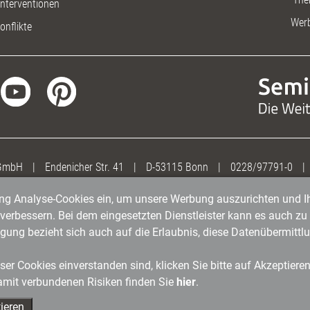
nterventionen
Wer
onflikte
 GmbH
|
Endenicher Str. 41
|
D-53115 Bonn
|
0228/97791-0
|
gung Analyse-Cookies ein, um unsere Werbung auszurichten und Ih
erbessern. Bei dem eingesetzten Dienstleister kann es auch zu 
igung bezieht sich auch auf die Erlaubnis, diese Datenübermit
er Cookies einverstanden sind, klicken Sie bitte auf Akzeptiere
amit verbundenen Risiken finden Sie
hier
.
ieren