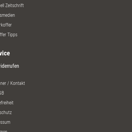
ll Zeitschrift
gsmedien
rkoffer
ffer Tipps
vice
iderrufen
ner / Kontakt
GB
freiheit
schutz
essum
men