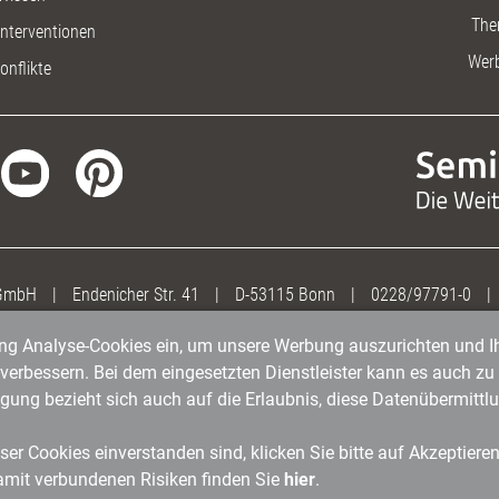
The
nterventionen
Wer
onflikte
 GmbH
|
Endenicher Str. 41
|
D-53115 Bonn
|
0228/97791-0
|
gung Analyse-Cookies ein, um unsere Werbung auszurichten und Ih
erbessern. Bei dem eingesetzten Dienstleister kann es auch zu 
igung bezieht sich auch auf die Erlaubnis, diese Datenübermit
er Cookies einverstanden sind, klicken Sie bitte auf Akzeptiere
amit verbundenen Risiken finden Sie
hier
.