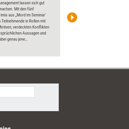
management lassen sich gut
Flipchart
machen. Mit den fünf
PowerPoin
rimis aus „Mord im Seminar'
Bildsprac
 Teilnehmende in Rollen mit
aktuell ha
otiven, verdeckten Konflikten
Bilder.
rsprüchlichen Aussagen und
abei genau jene
ationsmuster, die in echten
 unbemerkt bleiben. Vollständig
itete Kriminalfälle bilden die
 – jeder der fünf Fälle passend
 eigenen Trainingsschwerpunkt
m Lern- und Erinnerungswert.
ning