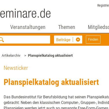
Registri
Veranstaltungen
Themen
Mitglieds
Beiträge
Finden
Artikelarchiv
Planspielkatalog aktualisiert
Newsticker
Planspielkatalog aktualisiert
Das Bundesinstitut für Berufsbildung hat seinen Planspielka
gebracht: Neben den klassischen Computer-, Gruppen-, Individu
Planspielen werden jetzt auch so genannte Free-Form-Games 