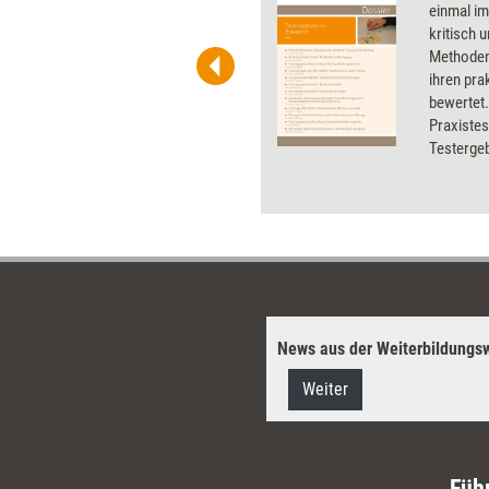
 und Pinnwand, für Handouts und
einmal im
t-Charts erleichtern Ihre
kritisch 
he. Als Mitglied von Training
Methoden
ben Sie Flatrate-Zugriff auf alle
ihren pra
bewertet.
Praxistes
Testergeb
Preisen u
wurden u.
und Karte
Präsentat
News aus der Weiterbildungsw
Weiter
Füh