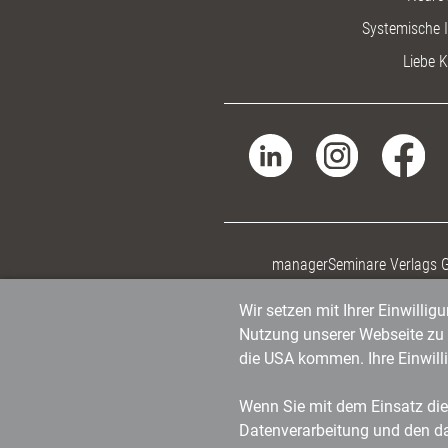
Systemische I
Liebe K
managerSeminare Verlags
Wir setzen mit Ihrer Einwilli
Nutzung unserer Webseite zu v
die USA kommen. Ihre Einwill
Wenn Sie mit dem Einsatz dies
Datenverarbeitung und den d