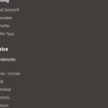
ll Zeitschrift
gsmedien
rkoffer
ffer Tipps
vice
iderrufen
ner / Kontakt
GB
freiheit
schutz
essum