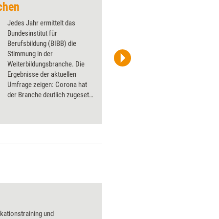
chen
Boom dank Zuwand
Jedes Jahr ermittelt das
Bundesinstitut für
Berufsbildung (BIBB) die
Stimmung in der
Weiterbildungsbranche. Die
Frank Gärtner/fotolia.de
Ergebnisse der aktuellen
Umfrage zeigen: Corona hat
der Branche deutlich zugesetzt
– noch stärker als anderen
Wirtschaftszweigen. Doch es
gibt einen Silberstreif am
Horizont.
Regeln und Abspra
ationstraining und
Über 1000