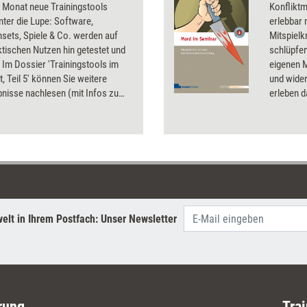
 Monat neue Trainingstools
Konflikt
unter die Lupe: Software,
erlebbar 
sets, Spiele & Co. werden auf
Mitspielk
ktischen Nutzen hin getestet und
schlüpfen
 Im Dossier 'Trainingstools im
eigenen M
t, Teil 5' können Sie weitere
und wide
nisse nachlesen (mit Infos zu
erleben d
nd Bezugsquellen). Getestet
Kommunik
a. verschiedene Trainingsspiele
Teams oft
nsets, eine Trainings-DVD und ein
ausgearbe
ionstool.
Grundlage
zu einem
mit hohe
elt in Ihrem Postfach: Unser Newsletter
rung
Trai