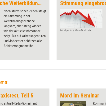
Verhalten optimistische Weiterbildungsanbieter
Stimmung eingebro
Nach stürmischen Zeiten steigt
die Stimmung in der
Weiterbildungsbranche
langsam, aber stetig wieder,
wie der aktuelle wbmonitor
istockphoto / MicroStockHub
zeigt. Bis auf Arbeitsagenturen
und Jobcenter schätzen alle
Anbietersegmente ihr
Geschäftsklima positiv ein.
ema:
axistest, Teil 5
Mord im Seminar
ing aktuell-Redaktion nimmt
Kommunik