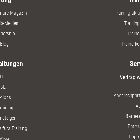
nare Magazin
Training aktue
ip-Medien
Trainin
adership
Traine
Blog
Trainerko
altungen
Ser
TT
Vertrag w
BE
Ansprechpart
+tipps
A
raining
Barriere
insteiger
Daten
 fürs Training
Impr
Wissen