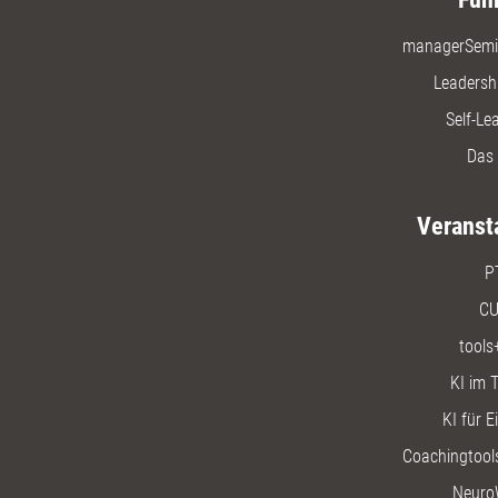
managerSemi
Leadersh
Self-Le
Das 
Veranst
P
CU
tools
KI im T
KI für E
Coachingtools
Neuro