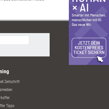
ning
ll Zeitschrift
gsmedien
rkoffer
ffer Tipps