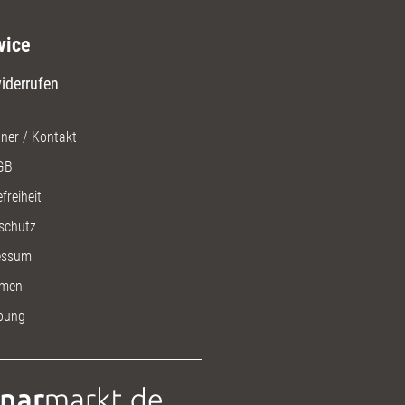
vice
iderrufen
ner / Kontakt
GB
freiheit
schutz
essum
men
bung