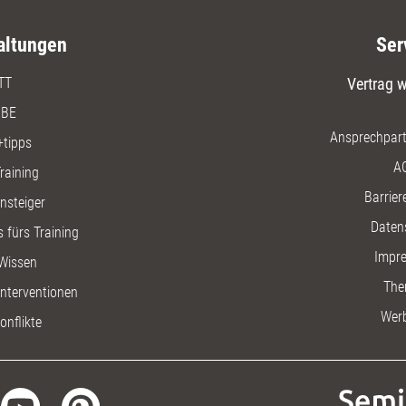
altungen
Ser
TT
Vertrag w
BE
Ansprechpart
+tipps
A
raining
Barriere
insteiger
Daten
 fürs Training
Impr
Wissen
The
nterventionen
Wer
onflikte