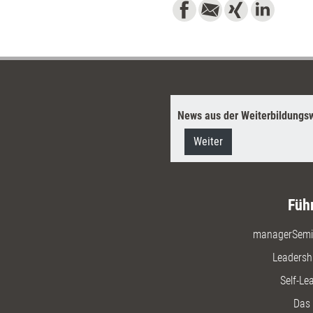
News aus der Weiterbildungsw
Weiter
Füh
managerSemi
Leadersh
Self-Le
Das 