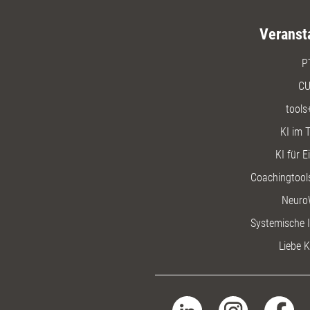
Veranst
P
CU
tools
KI im T
KI für E
Coachingtools
Neuro
Systemische I
Liebe K