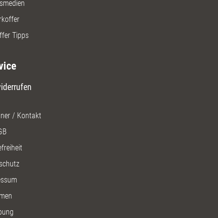
gsmedien
rkoffer
ffer Tipps
vice
iderrufen
ner / Kontakt
GB
freiheit
schutz
essum
men
bung