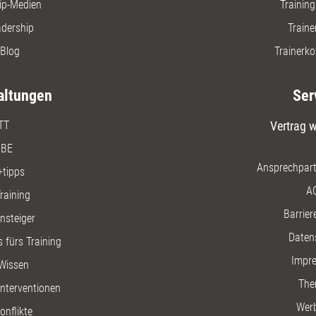
ip-Medien
Trainin
adership
Traine
Blog
Trainerko
altungen
Ser
TT
Vertrag w
BE
Ansprechpart
+tipps
A
raining
Barriere
insteiger
Daten
 fürs Training
Impr
Wissen
The
nterventionen
Wer
onflikte