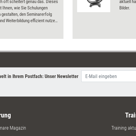
h oft scheitert genau das. Dieses
aktuell ha
t Ihnen, wie Sie Schulungen
Bilder.
 gestalten, den Seminarerfolg
und Weiterbildung effizient nutzen.
Sie, welche Transferförderung im
en nötig ist, um nachhaltige
e zu erzielen. Machen Sie Ihre
 wirksam – mit Methoden, die den
fer wirklich sichern! Ihr
-Bonus: Eine Sammlung mit über
isnahen Transfermethoden.
elt in Ihrem Postfach: Unser Newsletter
rung
Trai
nare Magazin
Training aktue