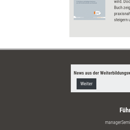
wird. Doc
Buch zeig
praxisnah
steigern 
Erfahren 
Unternehm
Ergebniss
Trainings
Lerntrans
Download
100 prax
News aus der Weiterbildungsw
Weiter
Füh
managerSemi