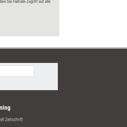
ben Sie Flatrate-Zugriff auf alle
ning
ll Zeitschrift