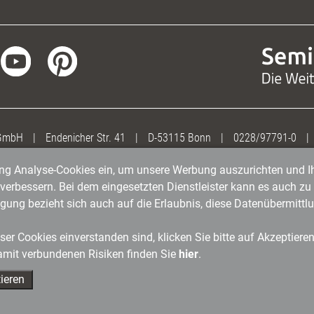
 GmbH
|
Endenicher Str. 41
|
D-53115 Bonn
|
0228/97791-0
|
gung Analyse-Cookies ein, um unsere Werbung auszurichten und Ih
erbessern. Bei dem eingesetzten Dienstleister kann es auch zu 
igung bezieht sich auch auf die Erlaubnis, diese Datenübermit
er Cookies einverstanden sind, klicken Sie bitte auf Akzeptiere
amit verbundenen Risiken finden Sie
hier
.
ieren