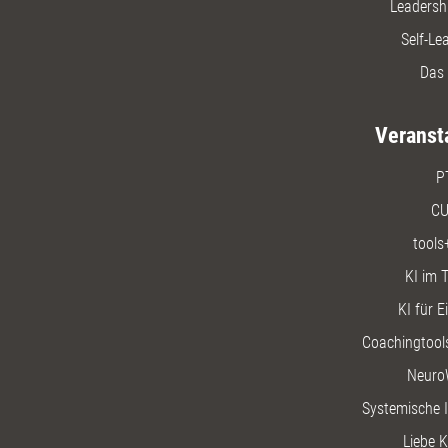
Leadersh
Self-Le
Das 
Veranst
P
CU
tools
KI im T
KI für E
Coachingtools
Neuro
Systemische I
Liebe K