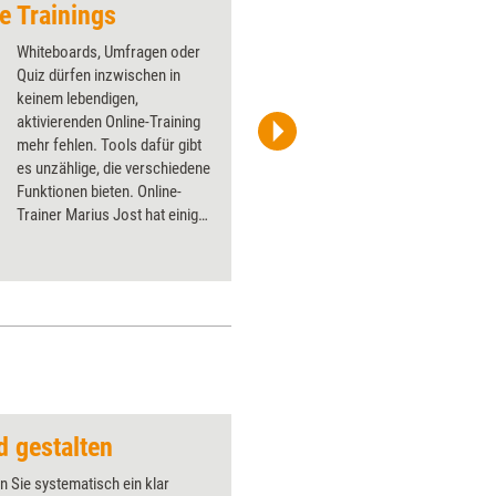
le Trainings
Das perfekte Team
Whiteboards, Umfragen oder
Quiz dürfen inzwischen in
keinem lebendigen,
aktivierenden Online-Training
mehr fehlen. Tools dafür gibt
iStock/happy8790
es unzählige, die verschiedene
Funktionen bieten. Online-
Trainer Marius Jost hat einige
getestet und stellt seine
Favoriten vor.
d gestalten
Meeting-müde
n Sie systematisch ein klar
Über 1000