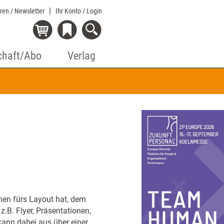
eren / Newsletter
Ihr Konto
/ Login
chaft/Abo
Verlag
chen fürs Layout hat, dem
z.B. Flyer, Präsentationen,
kann dabei aus über einer