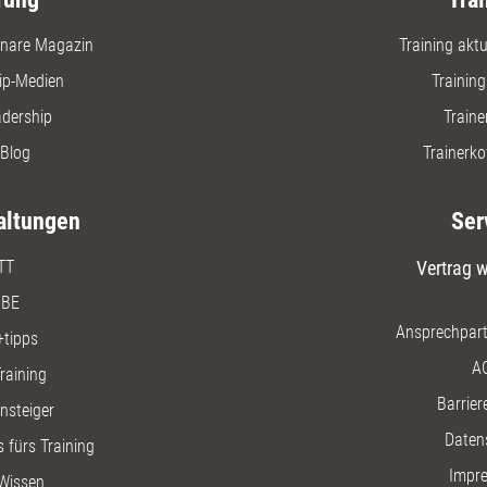
nare Magazin
Training aktue
ip-Medien
Trainin
adership
Traine
Blog
Trainerko
altungen
Ser
TT
Vertrag w
BE
Ansprechpart
+tipps
A
raining
Barriere
insteiger
Daten
 fürs Training
Impr
Wissen