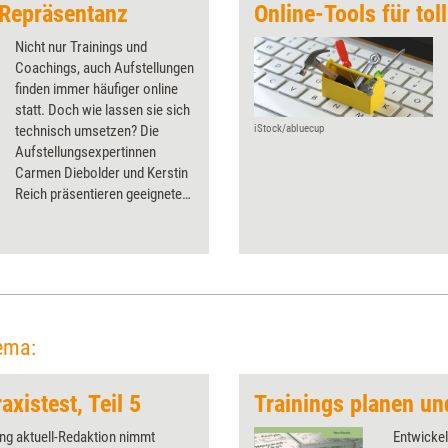
 Repräsentanz
Online-Tools für tol
Nicht nur Trainings und
Coachings, auch Aufstellungen
finden immer häufiger online
statt. Doch wie lassen sie sich
technisch umsetzen? Die
iStock/abluecup
Aufstellungsexpertinnen
Carmen Diebolder und Kerstin
Reich präsentieren geeignete
Online-Tools dafür – von der
simplen Aufstellung mit
Figuren, die per
Dokumentenkamera
übertragen wird, bis zur
ausgefeilten Avatar-Software.
ema:
axistest, Teil 5
Trainings planen un
ing aktuell-Redaktion nimmt
Entwickel