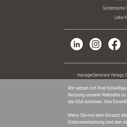
Systemische I
Liebe K
managerSeminare Verlags
Wir setzen mit Ihrer Einwilli
Nutzung unserer Webseite zu v
die USA kommen. Ihre Einwill
Wenn Sie mit dem Einsatz dies
Datenverarbeitung und den d