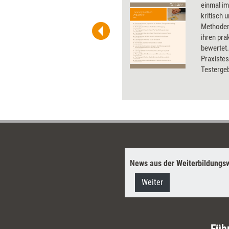
 und Pinnwand, für Handouts und
einmal im
t-Charts erleichtern Ihre
kritisch 
he. Als Mitglied von Training
Methoden
ben Sie Flatrate-Zugriff auf alle
ihren pra
bewertet.
Praxistes
Testergeb
Preisen u
wurden u.
und Karte
Präsentat
News aus der Weiterbildungsw
Weiter
Füh