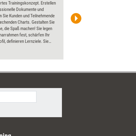
ertes Trainingskonzept. Erstellen
Flipchart
essionelle Dokumente und
PowerPoin
rn Sie Kunden und Teilnehmende
Bildsprac
echenden Charts. Gestalten Sie
aktuell ha
e, die Spaß machen! Sie legen
Bilder.
narrahmen fest, schärfen Ihr
fil, definieren Lernziele. Sie
s trockenen Lerninhalten eine
che, packende Story entstehen.
ning