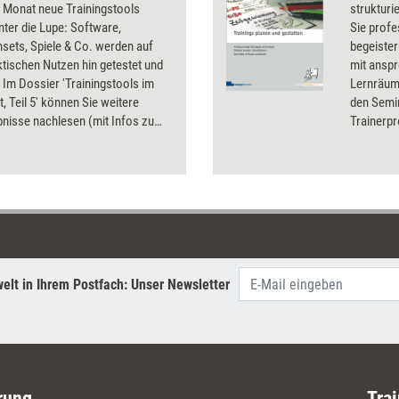
 Monat neue Trainingstools
strukturi
unter die Lupe: Software,
Sie prof
sets, Spiele & Co. werden auf
begeiste
ktischen Nutzen hin getestet und
mit anspr
 Im Dossier 'Trainingstools im
Lernräum
t, Teil 5' können Sie weitere
den Semi
nisse nachlesen (mit Infos zu
Trainerpro
nd Bezugsquellen). Getestet
lassen au
a. verschiedene Trainingsspiele
bilderrei
nsets, eine Trainings-DVD und ein
ionstool.
elt in Ihrem Postfach: Unser Newsletter
rung
Trai