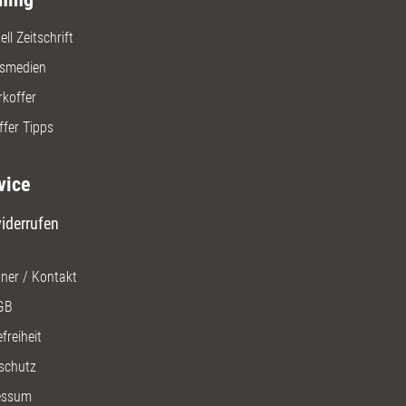
ll Zeitschrift
gsmedien
rkoffer
ffer Tipps
vice
iderrufen
ner / Kontakt
GB
freiheit
schutz
essum