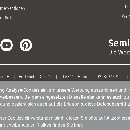
The
nterventionen
Wer
onflikte
 GmbH
|
Endenicher Str. 41
|
D-53115 Bonn
|
0228/97791-0
|
gung Analyse-Cookies ein, um unsere Werbung auszurichten und Ih
erbessern. Bei dem eingesetzten Dienstleister kann es auch zu 
igung bezieht sich auch auf die Erlaubnis, diese Datenübermit
er Cookies einverstanden sind, klicken Sie bitte auf Akzeptiere
amit verbundenen Risiken finden Sie
hier
.