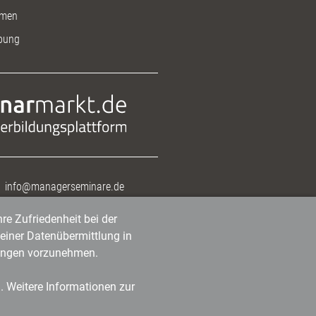
men
bung
info@managerseminare.de
re Zufriedenheit bei der
einer Datenübermittlung in
tlungen vorzunehmen.
n. Weitere Informationen zur