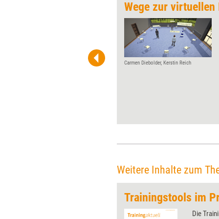
er Positionierung
Wege zur virtuellen
Als Trainer, Beraterin oder
Coach eine klare
Positionierung zu finden, ist
das Fundament für
selbstbestimmten Erfolg.
Carmen Diebolder, Kerstin Reich
Wichtig ist aber auch, die
Positionierung in die Köpfe der
Zielgruppe zu bekommen –
schließlich wollen
Weiterbildungsprofis im
Moment des Bedarfs auf der
mentalen Kurzwahltaste
liegen. Digitale Helfer, die bei
der erfolgreichen
Positionierung unterstützen,
Weitere Inhalte zum Th
stellt Sascha Theobald vor.
Trainingstools im Pr
 wirkungsvolle Grafiken für
Die Train