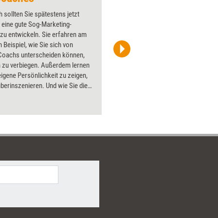
 sollten Sie spätestens jetzt
Über 1000
 eine gute Sog-Marketing-
Flipchart
 zu entwickeln. Sie erfahren am
PowerPoin
 Beispiel, wie Sie sich von
Bildsprac
Coachs unterscheiden können,
aktuell ha
h zu verbiegen. Außerdem lernen
Bilder.
 eigene Persönlichkeit zu zeigen,
berinszenieren. Und wie Sie die
sten Marketinginstrumente
oll und seriös einsetzen.