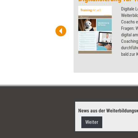
 wirkungsvolle Grafiken für
Digitale 
 und Pinnwand, für Handouts und
Weiterbil
t-Charts erleichtern Ihre
Coachs e
he. Als Mitglied von Training
Fragen: W
ben Sie Flatrate-Zugriff auf alle
digital a
Coachingi
durchführ
bald zur 
Dossier e
der Weite
gibt eine
News aus der Weiterbildungsw
Weiter