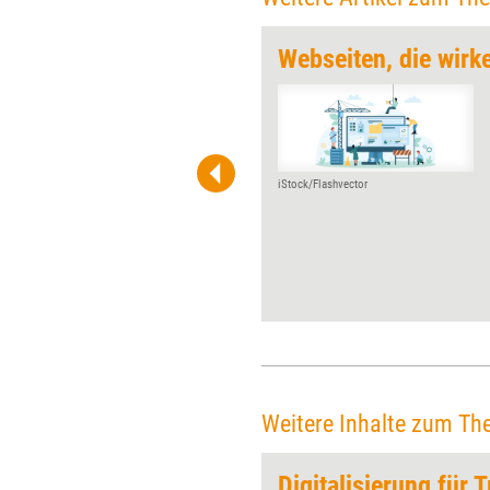
 mit System
Webseiten, die wirk
Hobbys, Interessen, Kinder –
wer sich an solche
persönlichen Details von
Kunden erinnert, kann aus
einem Kontakt leichter eine
iStock/Flashvector
Beziehung entwickeln. Dabei
unterstützen CRM-Systeme.
Doch welches Tool ist das
richtige? Acht Tipps helfen
dabei, die passende CRM-
Software für die eigenen
Bedürfnisse zu finden.
Weitere Inhalte zum Th
utzung
Digitalisierung für T