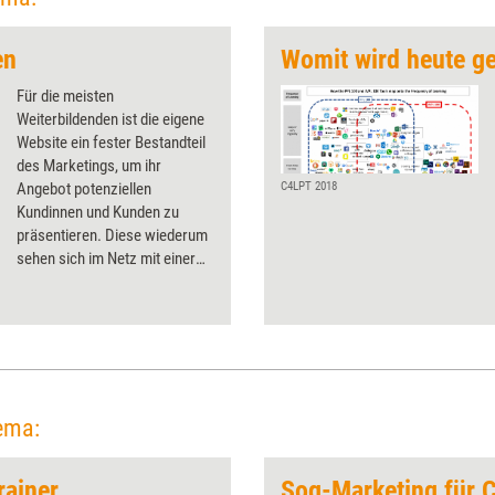
en
Womit wird heute ge
Für die meisten
Weiterbildenden ist die eigene
Website ein fester Bestandteil
des Marketings, um ihr
Angebot potenziellen
C4LPT 2018
Kundinnen und Kunden zu
präsentieren. Diese wiederum
sehen sich im Netz mit einer
Vielzahl von Websites,
Anzeigen und Pop-up-Fenstern
konfrontiert. Kerstin Boll zeigt
auf, nach welchen Denk- und
Verhaltensmustern Menschen
in dieser Informationsflut
entscheiden, was für sie
ema:
relevant ist, und was
Trainerinnen, Berater und
rainer
Sog-Marketing für 
Coachs daraus für die