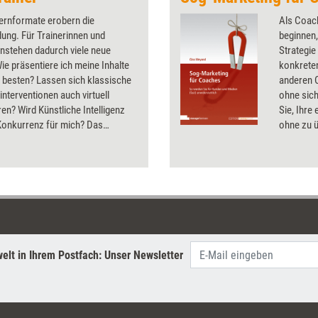
Gestaltung ihrer Website
Lernformate erobern die
Als Coach
ableiten können, um sich von
dung. Für Trainerinnen und
beginnen,
anderen abzuheben.
nstehen dadurch viele neue
Strategie
ie präsentiere ich meine Inhalte
konkreten
m besten? Lassen sich klassische
anderen 
nterventionen auch virtuell
ohne sic
en? Wird Künstliche Intelligenz
Sie, Ihre
Konkurrenz für mich? Das
ohne zu ü
rklärt, was aktuell technisch in
bewährte
rbildung schon möglich ist, und
wirkungsv
n Ausblick in die Zukunft.
elt in Ihrem Postfach: Unser Newsletter