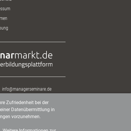
essum
men
bung
info@managerseminare.de
re Zufriedenheit bei der
einer Datenübermittlung in
tlungen vorzunehmen.
n. Weitere Informationen zur