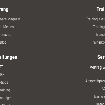
rung
Trai
nare Magazin
Training aktue
ip-Medien
Trainin
adership
Traine
Blog
Trainerko
altungen
Ser
TT
Vertrag w
BE
Ansprechpart
+tipps
A
raining
Barriere
insteiger
Daten