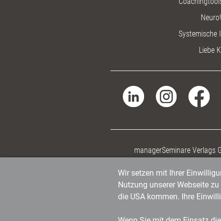
Coachingtools
Neuro
Systemische I
Liebe K
managerSeminare Verlags
Wir setzen mit Ihrer Einwilli
Nutzung unserer Webseite zu v
die USA kommen. Ihre Einwill
Wenn Sie mit dem Einsatz dies