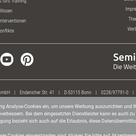
 fürs Training
Impr
Wissen
The
nterventionen
Wer
onflikte
 GmbH
|
Endenicher Str. 41
|
D-53115 Bonn
|
0228/97791-0
|
gung Analyse-Cookies ein, um unsere Werbung auszurichten und Ih
erbessern. Bei dem eingesetzten Dienstleister kann es auch zu 
igung bezieht sich auch auf die Erlaubnis, diese Datenübermit
er Cookies einverstanden sind, klicken Sie bitte auf Akzeptiere