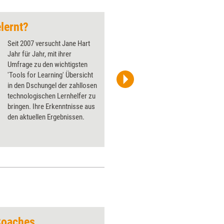
lernt?
Animieren, erzählen
Seit 2007 versucht Jane Hart
Jahr für Jahr, mit ihrer
Umfrage zu den wichtigsten
'Tools for Learning' Übersicht
in den Dschungel der zahllosen
Screenshot
technologischen Lernhelfer zu
bringen. Ihre Erkenntnisse aus
den aktuellen Ergebnissen.
Coaches
Unterschiedliche N