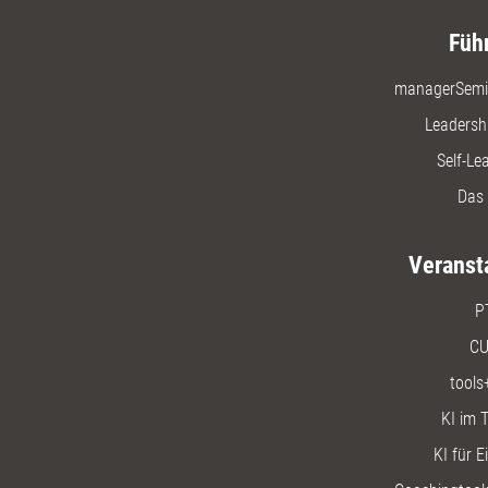
Füh
managerSemi
Leadersh
Self-Le
Das 
Veranst
P
CU
tools
KI im T
KI für E