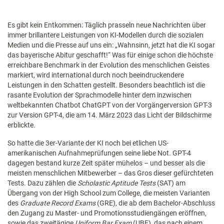
Es gibt kein Entkommen: Täglich prasseln neue Nachrichten über
immer brillantere Leistungen von KI-Modellen durch die sozialen
Medien und die Presse auf uns ein: „Wahnsinn, jetzt hat die KI sogar
das bayerische Abitur geschafft!“ Was für einige schon die höchste
erreichbare Benchmark in der Evolution des menschlichen Geistes
markiert, wird international durch noch beeindruckendere
Leistungen in den Schatten gestellt. Besonders beachtlich ist die
rasante Evolution der Sprachmodelle hinter dem inzwischen
weltbekannten Chatbot ChatGPT von der Vorgängerversion GPT-3
zur Version GPT-4, die am 14. März 2023 das Licht der Bildschirme
erblickte.
So hatte die 3er-Variante der KI noch bei etlichen US-
amerikanischen Aufnahmeprüfungen seine liebe Not. GPT-4
dagegen bestand kurze Zeit später mühelos – und besser als die
meisten menschlichen Mitbewerber – das Gros dieser gefürchteten
Tests. Dazu zählen die
Scholastic Aptitude Tests
(SAT) am
Übergang von der High School zum College, die meisten Varianten
des
Graduate Record Exams
(GRE), die ab dem Bachelor-Abschluss
den Zugang zu Master- und Promotionsstudiengängen eröffnen,
sowie das zweitägige
Uniform Bar Exam
(UBE), das nach einem