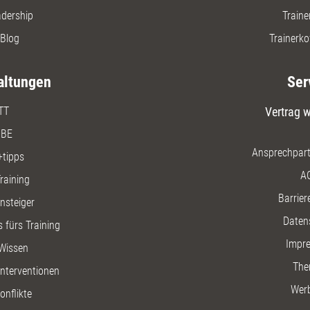
adership
Traine
Blog
Trainerko
altungen
Ser
TT
Vertrag w
BE
Ansprechpart
+tipps
A
raining
Barriere
insteiger
Daten
 fürs Training
Impr
Wissen
The
nterventionen
Wer
onflikte