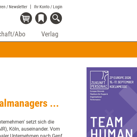
eren / Newsletter
Ihr Konto
/ Login
chaft/Abo
Verlag
almanagers ...
ternehmen' setzt sich die
AIR), Köln, auseinander. Vom
onaler Unternehmen nach Genf