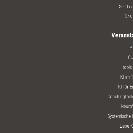
Self-Le
Das 
Veranst
P
CU
tools
KI im T
KI für E
Coachingtools
Neuro
Systemische I
Liebe K