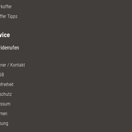
rkoffer
ffer Tipps
vice
iderrufen
ner / Kontakt
GB
freiheit
schutz
essum
men
bung