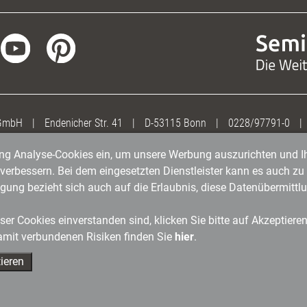
 GmbH
|
Endenicher Str. 41
|
D-53115 Bonn
|
0228/97791-0
|
gung Analyse-Cookies ein, um unsere Werbung auszurichten und Ih
erbessern. Bei dem eingesetzten Dienstleister kann es auch zu 
igung bezieht sich auch auf die Erlaubnis, diese Datenübermit
er Cookies einverstanden sind, klicken Sie bitte auf Akzeptiere
amit verbundenen Risiken finden Sie
hier
.
ieren