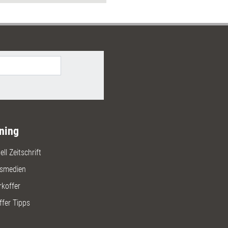
 ergänzt den Methodenkoffer der
on um ausgewählte Methoden,
ionen und konkrete
rmulierungen für den
ansfer. Beispiele aus dem Alltag
s und Materialien zu allen
chritten runden das Thema ab.
te befähigen zur Moderation des
ransfers innerhalb ganzer Teams,
Mitarbeitenden oder Highlevel-
räften, analog oder digital.
ning
ll Zeitschrift
gsmedien
rkoffer
ffer Tipps