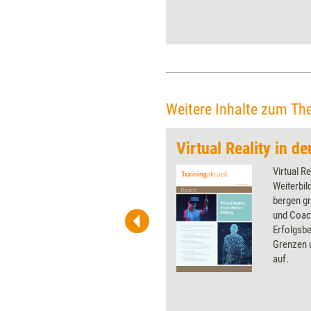
Business Coach Silvia Balaban
hat es für Training aktuell
einem Praxistest unterzogen.
Weitere Inhalte zum Th
Virtual Reality in d
 wirkungsvolle Grafiken für
Virtual Re
 und Pinnwand, für Handouts und
Weiterbil
t-Charts erleichtern Ihre
bergen gr
he. Als Mitglied von Training
und Coac
ben Sie Flatrate-Zugriff auf alle
Erfolgsbe
Grenzen u
auf.