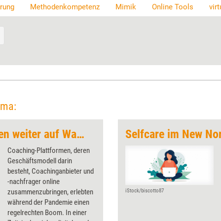
erung
Methodenkompetenz
Mimik
Online Tools
vir
ema:
Coaching-Plattformen weiter auf Wachstumskurs
Selfcare im New No
Coaching-Plattformen, deren
Geschäftsmodell darin
besteht, Coachinganbieter und
-nachfrager online
zusammenzubringen, erlebten
iStock/biscotto87
während der Pandemie einen
regelrechten Boom. In einer