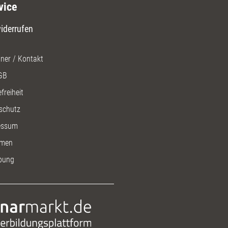
vice
iderrufen
ner / Kontakt
GB
freiheit
schutz
essum
men
bung