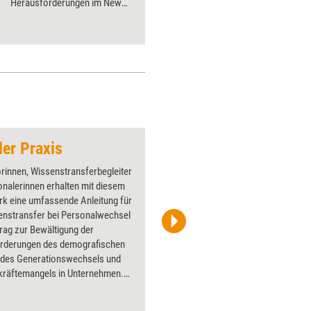
Herausforderungen im New
Normal sind also groß –
Selbstfürsorge wird da umso
wichtiger. Wie Beratende es
schaffen, sich selbst und ihre
Teilnehmenden wieder in
Balance zu bringen, erklärt
Tanja Schwichtenberg.
der Praxis
Meeting-müde
rinnen, Wissenstransferbegleiter
Über 1000
nalerinnen erhalten mit diesem
Flipchart
rk eine umfassende Anleitung für
PowerPoin
enstransfer bei Personalwechsel
Bildsprac
trag zur Bewältigung der
aktuell ha
rderungen des demografischen
Bilder.
 des Generationswechsels und
kräftemangels in Unternehmen.
enteam stellt hierfür eine
ische Herangehensweise vor.