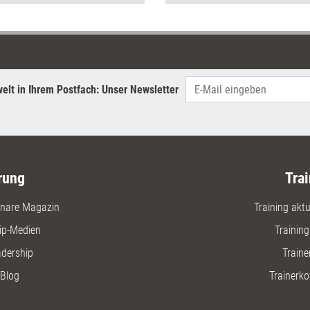
Das Werk
Moderati
Intervent
Fragenfo
Wissenstr
der Profi
elt in Ihrem Postfach: Unser Newsletter
Prozesss
Die Inhal
Wissenst
zwischen 
Führungsk
rung
Trai
nare Magazin
Training aktue
ip-Medien
Trainin
adership
Traine
Blog
Trainerko