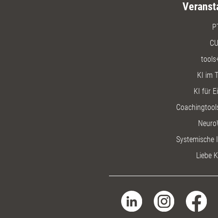
Veranst
P
CU
tools
KI im T
KI für E
Coachingtools
Neuro
Systemische I
Liebe K