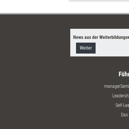
News aus der Weiterbildungsw
Weiter
Füh
managerSemi
Leadersh
Self-Le
Das 