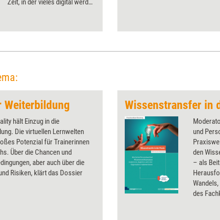
Zeit, in der vieles digital werden
musste, entschieden sich
zahlreiche Coachs und
Coachees für eine
Kooperation mit ihnen. Doch
wo stehen sie heute? Training
aktuell mit einem Blick auf die
Entwicklung der sogenannten
ema:
Digital Coaching Provider.
er Weiterbildung
Wissenstransfer in 
ality hält Einzug in die
Moderato
dung. Die virtuellen Lernwelten
und Perso
oßes Potenzial für Trainerinnen
Praxiswe
hs. Über die Chancen und
den Wiss
dingungen, aber auch über die
– als Bei
nd Risiken, klärt das Dossier
Herausfo
Wandels,
des Fach
Das Autor
systemat