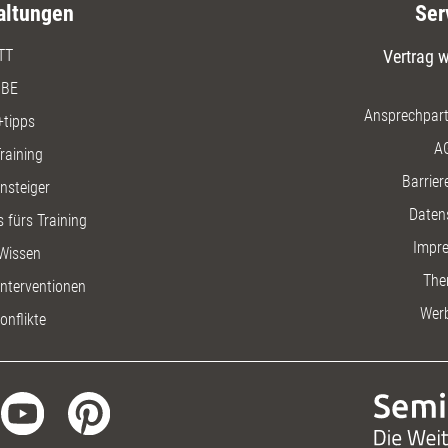
altungen
Ser
TT
Vertrag w
BE
Ansprechpart
+tipps
A
raining
Barriere
insteiger
Daten
 fürs Training
Impr
Wissen
The
nterventionen
Wer
onflikte