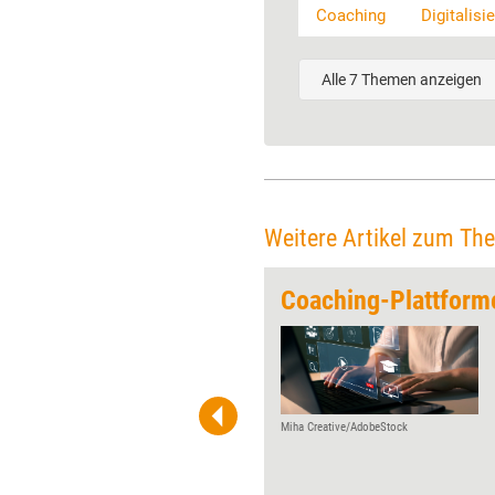
Coaching
Digitalisi
Alle 7 Themen anzeigen
Weitere Artikel zum Th
ie meets Coaching
In Coachingsitzungen mit
Impulsen aus der Positiven
Psychologie arbeiten und
Klienten dadurch beim
persönlichen Wachstum
Miha Creative/AdobeStock
begleiten – dabei will ein neues
Kartenset unterstützen.