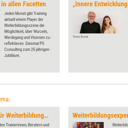
n allen Facetten
Jeden Monat gibt Training
aktuell einem Player der
Weiterbildungsszene die
Möglichkeit, über Wurzeln,
Werdegang und Visionen zu ­
Tessa Bozek
reflektieren. Diesmal PS
Consulting zum 25-jährigen ­
Jubiläum.
ema:
Selbstentwicklung für Weiterbildungsprofis
en Trainerinnen, Beratern und
Weiterbil