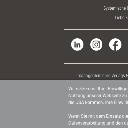
Systemische I
Liebe K
managerSeminare Verlags
Wir setzen mit Ihrer Einwilli
Nutzung unserer Webseite zu v
die USA kommen. Ihre Einwill
Wenn Sie mit dem Einsatz dies
Datenverarbeitung und den d