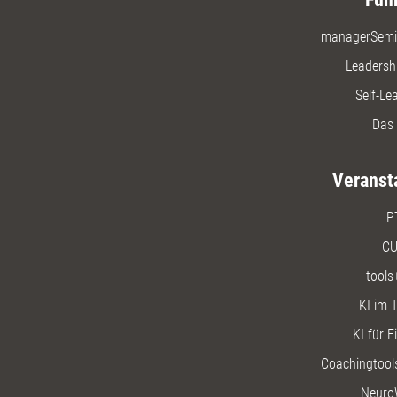
managerSemi
Leadersh
Self-Le
Das 
Veranst
P
CU
tools
KI im T
KI für E
Coachingtools
Neuro