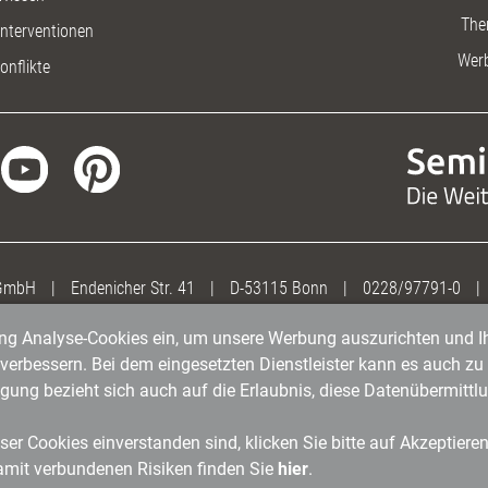
The
nterventionen
Wer
onflikte
 GmbH
|
Endenicher Str. 41
|
D-53115 Bonn
|
0228/97791-0
|
gung Analyse-Cookies ein, um unsere Werbung auszurichten und Ih
erbessern. Bei dem eingesetzten Dienstleister kann es auch zu 
igung bezieht sich auch auf die Erlaubnis, diese Datenübermit
er Cookies einverstanden sind, klicken Sie bitte auf Akzeptiere
amit verbundenen Risiken finden Sie
hier
.