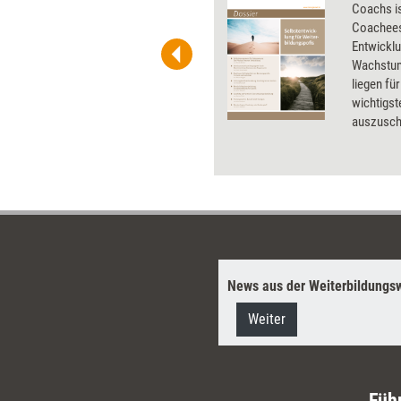
 und Pinnwand, für Handouts und
Coachs is
t-Charts erleichtern Ihre
Coachees 
he. Als Mitglied von Training
Entwicklu
ben Sie Flatrate-Zugriff auf alle
Wachstum
liegen fü
wichtigst
auszusch
persönlic
Anregung
Dossier.
News aus der Weiterbildungsw
Weiter
Füh