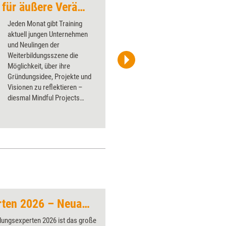
„Innere Entwicklung für äußere Veränderung“
Beraterstrategie 20
Jeden Monat gibt Training
aktuell jungen Unternehmen
und Neulingen der
Weiterbildungsszene die
Möglichkeit, über ihre
A_Pobedimskiy / istock.com
Gründungsidee, Projekte und
Visionen zu ­reflektieren –
diesmal Mindful Projects
Consulting.
Weiterbildungsexperten 2026 – Neuauflage
Bier
dungsexperten 2026 ist das große
Über 1000