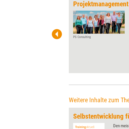
r die Arbeitswelt
Projektmanagement i
Vor knapp drei Jahren haben
Jasmin Obenauf und Christian
Rehm gemeinsam das
Beratungsunternehmen JOCR
Consulting gegründet, benannt
PS Consulting
nach ihren Initialen. Im
Interview mit Training aktuell
erzählen sie, welche die beste
und die schlechteste
Entscheidung ihrer
Unternehmensgeschichte war.
Weitere Inhalte zum Th
 wirkungsvolle Grafiken für
Den meist