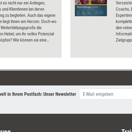
t es nicht nur ein Anliegen,
Verzeichn
und Klientinnen bei deren
Coachs, 
ng zu begleiten. Auch das eigene
Expertin
 liegt ihnen am Herzen. Doch wo
komplett
r Weiterbildungsprofis die
den reine
en Hebel, um ihr volles Potenzial
Informati
öpfen? Wie können sie eine
Zielgrup
he Transformation einleiten?
Qualifika
en und Denkanstöße liefert das
verknüpft
dazugehö
Onlinepl
sind eben
gelistet, 
Arbeitsp
Mit dies
elt in Ihrem Postfach: Unser Newsletter
Seminarma
passende
jedes Anl
Weiterbil
geeignet.
rung
Trai