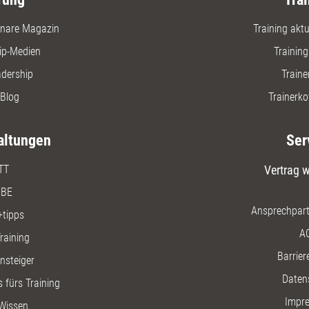
nare Magazin
Training aktue
ip-Medien
Trainin
adership
Traine
Blog
Trainerko
altungen
Ser
TT
Vertrag w
BE
Ansprechpart
+tipps
A
raining
Barriere
insteiger
Daten
 fürs Training
Impr
Wissen