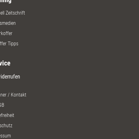
ll Zeitschrift
gsmedien
rkoffer
ffer Tipps
vice
iderrufen
ner / Kontakt
GB
freiheit
schutz
essum