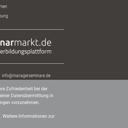
men
bung
info@managerseminare.de
re Zufriedenheit bei der
einer Datenübermittlung in
tlungen vorzunehmen.
n. Weitere Informationen zur