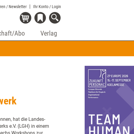
eren / Newsletter
Ihr Konto
/ Login
chaft/Abo
Verlag
werk
nnen, hat die Landes-
rks e.V. (LGH) in einem
 sechs Workshops zur