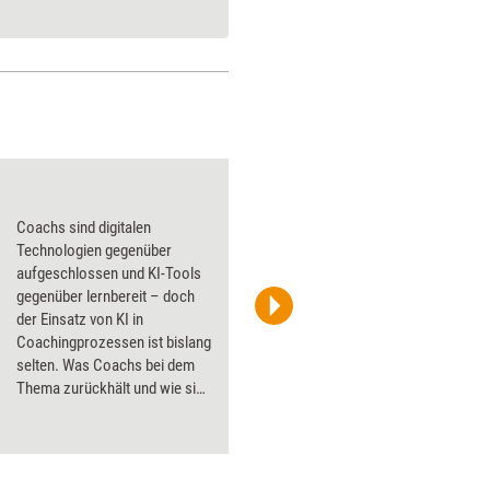
Online ist keine Di
Coachs sind digitalen
Technologien gegenüber
aufgeschlossen und KI-Tools
gegenüber lernbereit – doch
der Einsatz von KI in
iStock/MicroStockHub
Coachingprozessen ist bislang
selten. Was Coachs bei dem
Thema zurückhält und wie sie
den Nutzen der
fortschrittlichen Technologie
bewerten, beleuchtet die
Anfang September