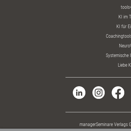
tools
KI im T
KI für E
Coachingtools
Neuro
Systemische I
Liebe K
managerSeminare Verlags