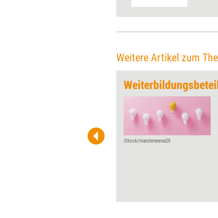
Weitere Artikel zum Th
 stagniert
Weiterbildungsbetei
Etwa die Hälfte der
Bundesbürger bildet sich jedes
Jahr weiter, wie eine aktuelle
Studie belegt. Die Verteilung
auf einzelne Gruppen fällt
iStock/marchmeena29
dabei sehr unterschiedlich aus:
Während Ältere und Migranten
deutlich aufholen, sinkt die
Weiterbildungsbeteiligung von
Arbeitslosen. Und auch in
Unternehmen schwankt die
Quote deutlich.