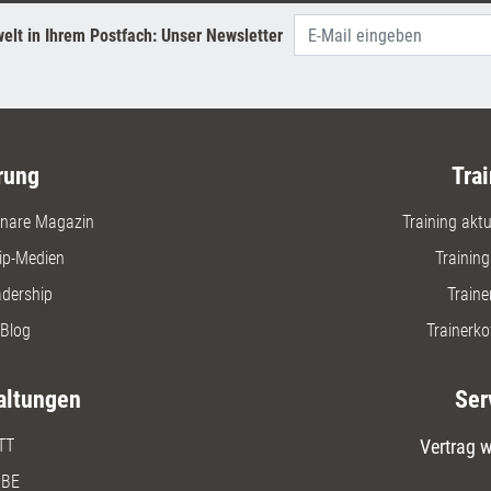
elt in Ihrem Postfach: Unser Newsletter
rung
Trai
nare Magazin
Training aktue
ip-Medien
Trainin
adership
Traine
Blog
Trainerko
altungen
Ser
TT
Vertrag w
BE