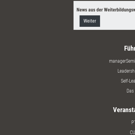
News aus der Weiterbildungsw
Weiter
Füh
managerSemi
Leadersh
Self-Le
Das 
Veranst
P
CU