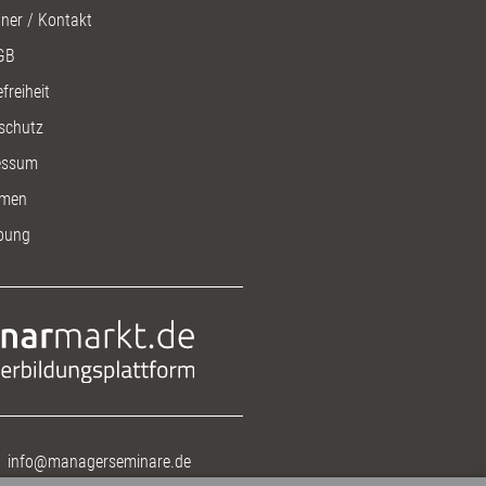
ner / Kontakt
GB
freiheit
schutz
essum
men
bung
info@managerseminare.de