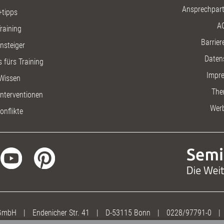
Ansprechpart
+tipps
A
raining
Barriere
insteiger
Daten
 fürs Training
Impr
Wissen
The
nterventionen
Wer
onflikte
 GmbH
|
Endenicher Str. 41
|
D-53115 Bonn
|
0228/97791-0
|