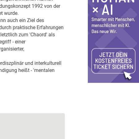
ldungskonzept 1992 von der
et wurde.
n auch ein Ziel des
durch praktische Erfahrungen
etztlich zum 'Chaord' als
riff - einer
anisierter,
diszplinär und interkulturell
digung heißt - 'mentalen