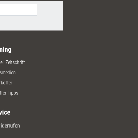
ning
ll Zeitschrift
gsmedien
rkoffer
ffer Tipps
vice
iderrufen