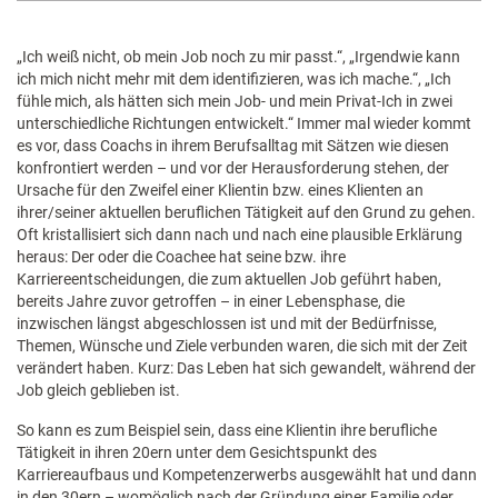
„Ich weiß nicht, ob mein Job noch zu mir passt.“, „Irgendwie kann
ich mich nicht mehr mit dem identifizieren, was ich mache.“, „Ich
fühle mich, als hätten sich mein Job- und mein Privat-Ich in zwei
unterschiedliche Richtungen entwickelt.“ Immer mal wieder kommt
es vor, dass Coachs in ihrem Berufsalltag mit Sätzen wie diesen
konfrontiert werden – und vor der Herausforderung stehen, der
Ursache für den Zweifel einer Klientin bzw. eines Klienten an
ihrer/seiner aktuellen beruflichen Tätigkeit auf den Grund zu gehen.
Oft kristallisiert sich dann nach und nach eine plausible Erklärung
heraus: Der oder die Coachee hat seine bzw. ihre
Karriereentscheidungen, die zum aktuellen Job geführt haben,
bereits Jahre zuvor getroffen – in einer Lebensphase, die
inzwischen längst abgeschlossen ist und mit der Bedürfnisse,
Themen, Wünsche und Ziele verbunden waren, die sich mit der Zeit
verändert haben. Kurz: Das Leben hat sich gewandelt, während der
Job gleich geblieben ist.
So kann es zum Beispiel sein, dass eine Klientin ihre berufliche
Tätigkeit in ihren 20ern unter dem Gesichtspunkt des
Karriereaufbaus und Kompetenzerwerbs ausgewählt hat und dann
in den 30ern – womöglich nach der Gründung einer Familie oder