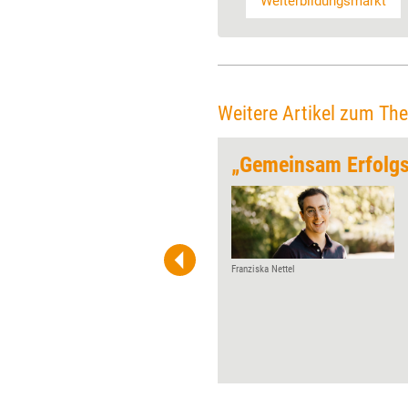
Weiterbildungsmarkt
Weitere Artikel zum Th
strument nutzen“
Jeden Monat gibt Training
aktuell einem Player der
Weiterbildungsszene die
Möglichkeit, über Wurzeln,
Werdegang und Visionen zu ­
Franziska Nettel
reflektieren. Diesmal
improzess zum 20-jährigen ­
Jubiläum.