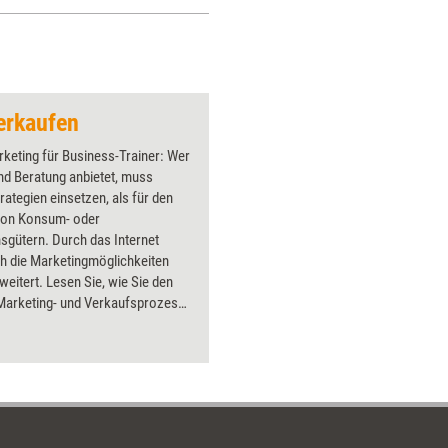
erkaufen
keting für Business-Trainer: Wer
nd Beratung anbietet, muss
rategien einsetzen, als für den
von Konsum- oder
sgütern. Durch das Internet
h die Marketingmöglichkeiten
eitert. Lesen Sie, wie Sie den
)Marketing- und Verkaufsprozess
ch gestalten können. Erfahren Sie,
entscheidungen ablaufen und wie
mit System Ihren Markt
en.