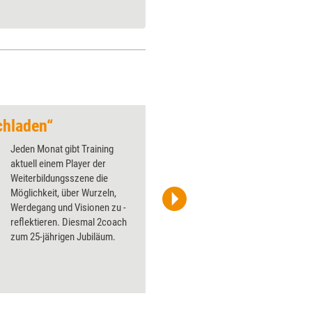
chladen“
Von Zufällen und d
Jeden Monat gibt Training
aktuell einem Player der
Weiterbildungsszene die
Möglichkeit, über Wurzeln,
Werdegang und Visionen zu ­
Sascha Schürmann
reflektieren. Diesmal 2coach
zum 25-jährigen ­Jubiläum.