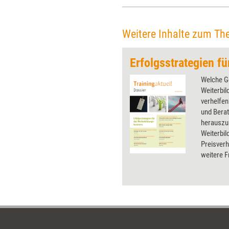
Weitere Inhalte zum Th
Welche G
Weiterbi
verhelfen
und Bera
herauszu
Weiterbil
Preisver
weitere F
und das M
Weiterbil
dieses Do