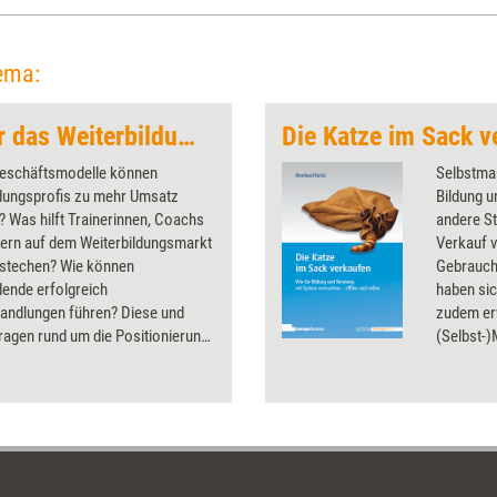
ema:
Erfolgsstrategien für das Weiterbildungsbusiness
Die Katze im Sack v
eschäftsmodelle können
Selbstmar
ldungsprofis zu mehr Umsatz
Bildung u
? Was hilft Trainerinnen, Coachs
andere St
tern auf dem Weiterbildungsmarkt
Verkauf 
stechen? Wie können
Gebrauch
dende erfolgreich
haben sic
handlungen führen? Diese und
zudem erw
ragen rund um die Positionierung
(Selbst-
arketing in der
erfolgrei
dungsbranche klären die Artikel
wie Kauf
ssier.
Sie sich 
erschließ