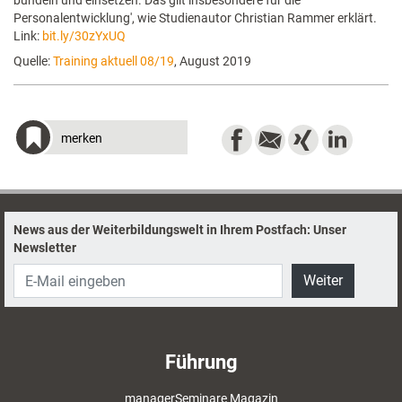
bündeln und einsetzen. Das gilt insbesondere für die
Personalentwicklung', wie Studienautor Christian Rammer erklärt.
Link:
bit.ly/30zYxUQ
Quelle:
Training aktuell 08/19
, August 2019
merken
News aus der Weiterbildungswelt in Ihrem Postfach: Unser
Newsletter
Weiter
Führung
managerSeminare Magazin