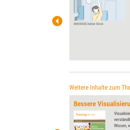
Das Symbol wird gern
genommen - aber nicht
unbedingt gut gezeichnet.
Denn der so einfach
aussehende 'Weg' hat eine
MINIWIDE/Adobe Stock
kleine Tücke. Flipchart-Coach
Johannes Sauer verrät, wie sie
sich umgehen lässt, damit
keine falschen Assoziationen
ent­stehen.
Weitere Inhalte zum Th
Bessere Visualisier
 wirkungsvolle Grafiken für
Visualisi
 und Pinnwand, für Handouts und
verständl
t-Charts erleichtern Ihre
Wissen, 