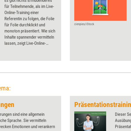
Es gibt nichts Ermüdenderes
für Teilnehmende, als im Live-
Online-Training einer
Referentin zu folgen, die Folie
für Folie durchklickt und
cienpies/iStock
monoton präsentiert. Wie sich
Inhalte spannender vermitteln
lassen, zeigt Live-Online-
Expertin Inga Geisler anhand
bewährter Tools und Kniffe.
ema:
ungen
erungen sind eine allgemein
Dieser Se
iche Sprache. Sie vermitteln
Ausübung
wecken Emotionen und verankern
Präsentat