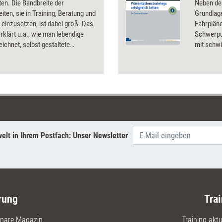
en. Die Bandbreite der
Neben de
iten, sie in Training, Beratung und
Grundlage
einzusetzen, ist dabei groß. Das
Fahrpläne
rklärt u.a., wie man lebendige
Schwerpu
eichnet, selbst gestaltete
mit schwi
n verwendet und durch
Übungen 
tes die Beziehung zum Coachee
umfangre
t.
ergänzen
elt in Ihrem Postfach: Unser Newsletter
rung
Trai
nare Magazin
Training aktue