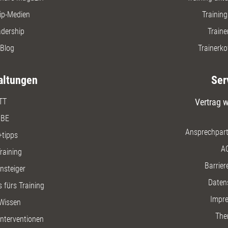
ip-Medien
Trainin
adership
Traine
Blog
Trainerko
altungen
Ser
TT
Vertrag w
BE
Ansprechpart
+tipps
A
raining
Barriere
insteiger
Daten
 fürs Training
Impr
Wissen
The
nterventionen