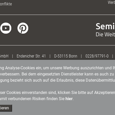
Wer
onflikte
 GmbH
|
Endenicher Str. 41
|
D-53115 Bonn
|
0228/97791-0
|
gung Analyse-Cookies ein, um unsere Werbung auszurichten und Ih
erbessern. Bei dem eingesetzten Dienstleister kann es auch zu 
igung bezieht sich auch auf die Erlaubnis, diese Datenübermit
er Cookies einverstanden sind, klicken Sie bitte auf Akzeptiere
amit verbundenen Risiken finden Sie
hier
.
ieren