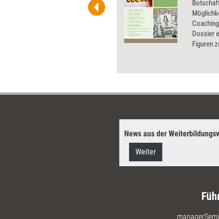
he. Als Mitglied von Training
Botschaft
ben Sie Flatrate-Zugriff auf alle
Möglichke
Coaching 
Dossier e
Figuren z
Bildkarte
Sketchno
verbesser
News aus der Weiterbildungsw
Weiter
Füh
managerSemi