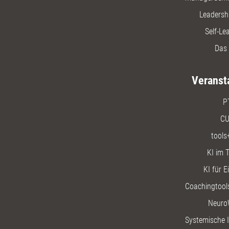
Leadersh
Self-Le
Das 
Veranst
P
CU
tools
KI im T
KI für E
Coachingtools
Neuro
Systemische I