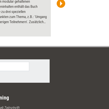
n modular gehaltenen
Bildsprac
ninhalten enthält das Buch
aktuell ha
 zu drei speziellen
Bilder.
nkten zum Thema, z.B.: 'Umgang
erigen Teilnehmern'. Zusätzliche
und Varianten sowie
iche Vorlagen zum Download
 das Buch.
ning
ll Zeitschrift