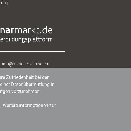
bung
info@managerseminare.de
re Zufriedenheit bei der
einer Datenübermittlung in
tlungen vorzunehmen.
n. Weitere Informationen zur