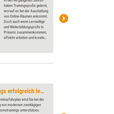
In den vergangenen Jahren
haben Trainingsprofis gelernt,
worauf es bei der Ausstattung
von Online-Räumen ankommt.
Doch auch wenn Lernwillige
managerSeminare Verlags GmbH
und Weiterbildungsprofis in
Präsenz zusammenkommen,
effektiv arbeiten und kreativ
sein wollen, braucht es den
passenden Raum. Wie der
richtige Trainingsraum
ausgewählt, flexibel
ausgestattet und gestaltet
wird, erklärt Ingrid Gerstbach.
Präsentationstrainings erfolgreich leiten
Litfaßsäule
minarfahrplan wird Sie bei der
Über 1000
 von modernen zweitägigen
Flipchart
ionstrainings unterstützen.
PowerPoin