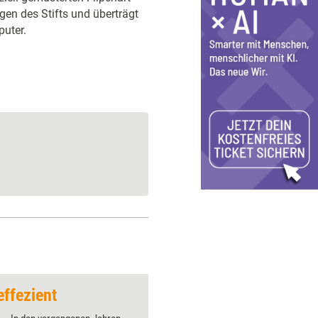
en des Stifts und überträgt
uter.
effezient
Bilder, die bleiben