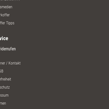
gsmedien
rkoffer
ffer Tipps
vice
iderrufen
ner / Kontakt
GB
freiheit
schutz
essum
men