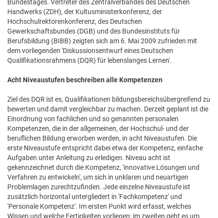
Bundestages. Vertreter des Zentralverbandes des Deutschen
Handwerks (ZDH), der Kultusministerkonferenz, der
Hochschulrektorenkonferenz, des Deutschen
Gewerkschaftsbundes (DGB) und des Bundesinstituts für
Berufsbildung (BIBB) zeigten sich am 6. Mai 2009 zufrieden mit
dem vorliegenden 'Diskussionsentwurf eines Deutschen
Qualifikationsrahmens (DQR) für lebenslanges Lernen'.
Acht Niveaustufen beschreiben alle Kompetenzen
Ziel des DQR ist es, Qualifikationen bildungsbereichsübergreifend zu
bewerten und damit vergleichbar zu machen. Derzeit geplant ist die
Einordnung von fachlichen und so genannten personalen
Kompetenzen, die in der allgemeinen, der Hochschul- und der
beruflichen Bildung erworben werden, in acht Niveaustufen. Die
erste Niveaustufe entspricht dabei etwa der Kompetenz, einfache
Aufgaben unter Anleitung zu erledigen. Niveau acht ist
gekennzeichnet durch die Kompetenz, 'innovative Lösungen und
Verfahren zu entwickeln', um sich in unklaren und neuartigen
Problemlagen zurechtzufinden. Jede einzelne Niveaustufe ist
zusätzlich horizontal untergliedert in 'Fachkompetenz' und
'Personale Kompetenz'. Im ersten Punkt wird erfasst, welches
Wissen und welche Fertigkeiten vorliegen; im zweiten geht es um