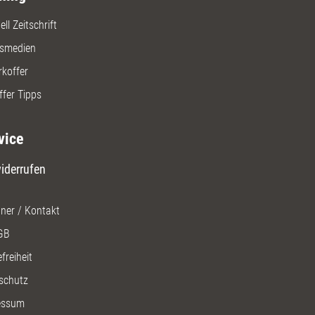
ll Zeitschrift
gsmedien
rkoffer
ffer Tipps
vice
iderrufen
ner / Kontakt
GB
freiheit
schutz
essum