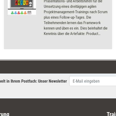
Präsentations- und Arbeitshilfen für die
Umsetzung eines dreitägigen agilen
Projektmanagement-Trainings nach Scrum
plus eines Follow-up-Tages. Die
Teilnehmenden lernen das Framework
kennen und üben es ein. Dies beinhaltet die
Kenntnis über die Artefakte: Product
Backlog, Sprint Backlog und Inkrement, die
Rollen Product Owner, Scrum Master und
Developer mit ihren Verantwortlichkeiten,
den gesamten Sprint Prozess mit Sprint
Planning, Daily Scrum Meetings, Definition
of Done, Sprint Review und Sprint
Retrospektive.
elt in Ihrem Postfach: Unser Newsletter
rung
Trai