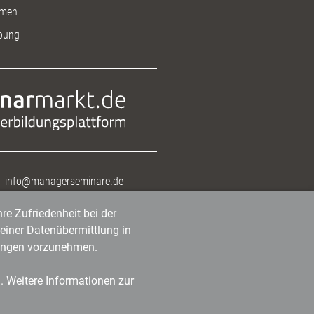
men
bung
info@managerseminare.de
re Zufriedenheit bei der
einer Datenübermittlung in
tlungen vorzunehmen.
n. Weitere Informationen zur