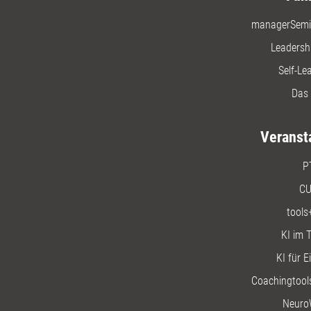
managerSemi
Leadersh
Self-Le
Das 
Veranst
P
CU
tools
KI im T
KI für E
Coachingtools
Neuro