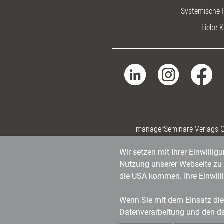
Systemische I
Liebe K
managerSeminare Verlags
Wir setzen mit Ihrer Einwilli
Nutzung unserer Webseite zu v
die USA kommen. Ihre Einwill
Wenn Sie mit dem Einsatz dies
Datenverarbeitung und den d