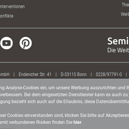
The
nterventionen
Wer
onflikte
 GmbH
|
Endenicher Str. 41
|
D-53115 Bonn
|
0228/97791-0
|
gung Analyse-Cookies ein, um unsere Werbung auszurichten und Ih
erbessern. Bei dem eingesetzten Dienstleister kann es auch zu 
igung bezieht sich auch auf die Erlaubnis, diese Datenübermit
er Cookies einverstanden sind, klicken Sie bitte auf Akzeptiere
amit verbundenen Risiken finden Sie
hier
.