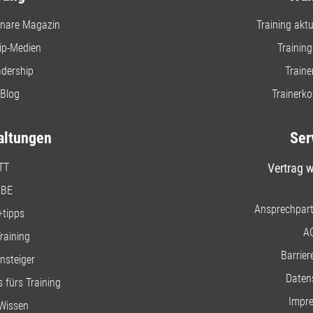
nare Magazin
Training aktue
ip-Medien
Trainin
adership
Traine
Blog
Trainerko
altungen
Ser
TT
Vertrag w
BE
Ansprechpart
+tipps
A
raining
Barriere
insteiger
Daten
 fürs Training
Impr
Wissen