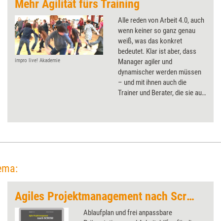
Mehr Agilität fürs Training
Alle reden von Arbeit 4.0, auch
wenn keiner so ganz genau
weiß, was das konkret
bedeutet. Klar ist aber, dass
Manager agiler und
impro live! Akademie
dynamischer werden müssen
– und mit ihnen auch die
Trainer und Berater, die sie auf
dem Weg in die Zukunft der
Arbeit begleiten. Eine neue
Weiterbildung will sie dafür fit
machen. Anbieter Ella Gabriele
Amann und Roland Trescher
mit einem Einblick in die
Trainerwelt 4.0.
ema:
Agiles Projektmanagement nach Scrum (Trainingskonzept)
Ablaufplan und frei anpassbare