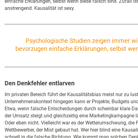
einfache Erklärungen, selbst wenn diese falsch sind. Zufall ist
anstrengend. Kausalität ist sexy.
Psychologische Studien zeigen immer w
bevorzugen einfache Erklärungen, selbst wen
Den Denkfehler entlarven
Im privaten Bereich führt der Kausalitätsbias meist nur zu lu
Unternehmenskontext hingegen kann er Projekte, Budgets und 
Etwa, wenn falsche Entscheidungen durch scheinbar klare Da
der Umsatz steigt und gleichzeitig eine Marketingkampagne l
Oder eben nicht. Vielleicht war es der Wetterumschwung, die F
Wettbewerber, der Mist gebaut hat. Wer hier blind eine Kausali
schnell in die falsche Richtung. Wie kommt man solchen Denk