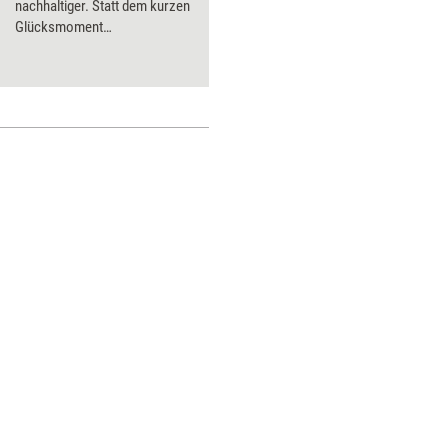
nachhaltiger. Statt dem kurzen
Glücksmoment
hinterherzulaufen, lohnt es
sich, sich auf sich selbst zu
besinnen. Wie so eine
Grundlage für echte
Zufriedenheit entstehen kann,
zeigt er im Denkimpuls.