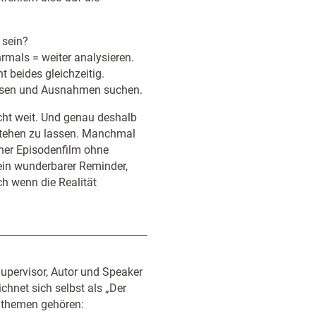
 sein?
rmals = weiter analysieren.
 beides gleichzeitig.
weisen und Ausnahmen suchen.
cht weit. Und genau deshalb
 stehen zu lassen. Manchmal
her Episodenfilm ohne
t ein wunderbarer Reminder,
h wenn die Realität
upervisor, Autor und Speaker
ichnet sich selbst als „Der
rnthemen gehören: