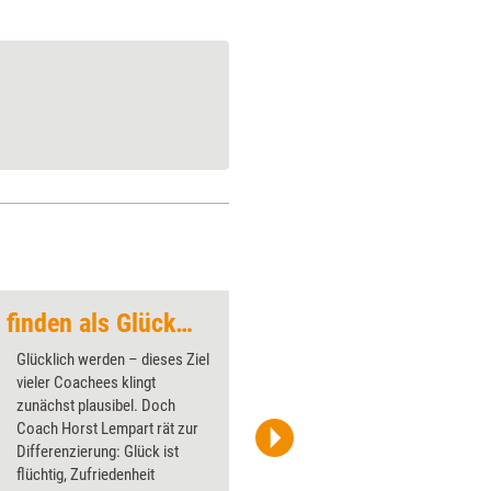
Lieber Zufriedenheit finden als Glück suchen
Der Semmelweis-Re
Glücklich werden – dieses Ziel
vieler Coachees klingt
zunächst plausibel. Doch
Coach Horst Lempart rät zur
Differenzierung: Glück ist
iStock.com/Govindanmarudhai
flüchtig, Zufriedenheit