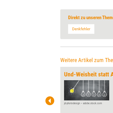
Direkt zu unseren Them
Denkfehler
Weitere Artikel zum Th
hos
Und-Weisheit statt 
In der Welt der
(Erwachsenen-)Bildung
kursieren viele Mythen,
Versprechen und
Empfehlungen darüber, wie
jd-photodesign – adobe.stock.com
wirksames Lernen