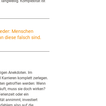
 langweilig. Komplexität ist
ieder: Menschen
n diese falsch sind.
stigen Anekdoten. Im
Karrieren komplett zerlegen.
ten getroffen werden: Wenn
äuft, muss sie doch wirken?
erienzeit oder ein
tät annimmt, investiert
fehlern also auf die