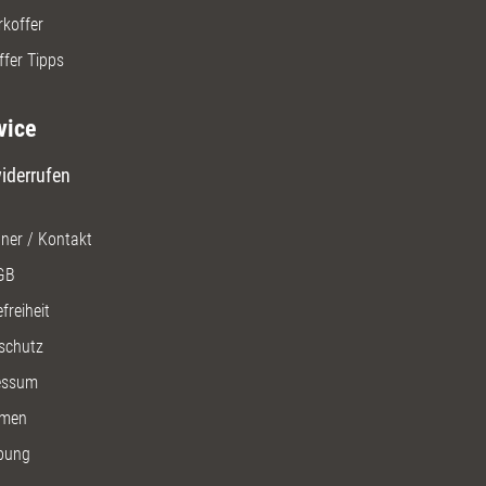
rkoffer
ffer Tipps
vice
iderrufen
ner / Kontakt
GB
freiheit
schutz
essum
men
bung