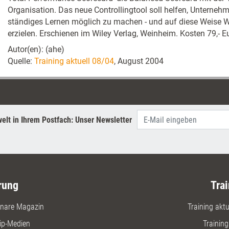
Organisation. Das neue Controllingtool soll helfen, Unterneh
ständiges Lernen möglich zu machen - und auf diese Weise W
erzielen. Erschienen im Wiley Verlag, Weinheim. Kosten 79,- 
Autor(en): (ahe)
Quelle:
Training aktuell 08/04
, August 2004
elt in Ihrem Postfach: Unser Newsletter
rung
Trai
nare Magazin
Training aktue
ip-Medien
Trainin