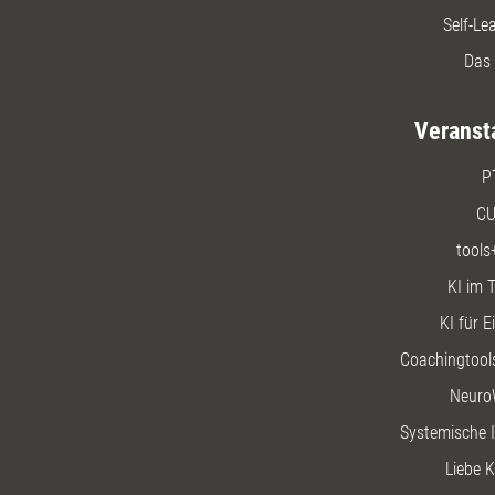
Self-Le
Das 
Veranst
P
CU
tools
KI im T
KI für E
Coachingtools
Neuro
Systemische I
Liebe K