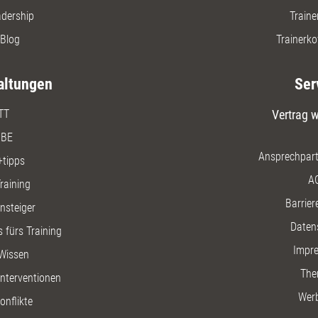
adership
Traine
Blog
Trainerko
altungen
Ser
TT
Vertrag w
BE
Ansprechpart
+tipps
A
raining
Barriere
insteiger
Daten
 fürs Training
Impr
Wissen
The
nterventionen
Wer
onflikte