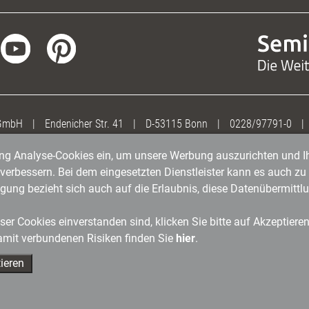
 GmbH
|
Endenicher Str. 41
|
D-53115 Bonn
|
0228/97791-0
|
gung Analyse-Cookies ein, um unsere Werbung auszurichten und Ih
erbessern. Bei dem eingesetzten Dienstleister kann es auch zu 
igung bezieht sich auch auf die Erlaubnis, diese Datenübermit
er Cookies einverstanden sind, klicken Sie bitte auf Akzeptiere
amit verbundenen Risiken finden Sie
hier
.
ieren