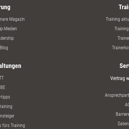
rung
Trai
nare Magazin
Training aktue
ip-Medien
Trainin
adership
Traine
Blog
Trainerko
altungen
Ser
TT
Vertrag w
BE
Ansprechpart
+tipps
A
raining
Barriere
insteiger
Daten
 fürs Training