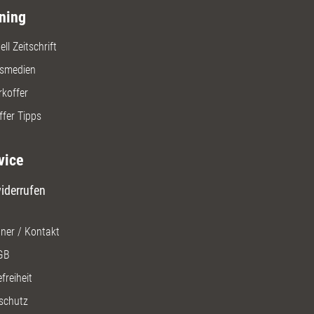
ning
ll Zeitschrift
gsmedien
rkoffer
ffer Tipps
vice
iderrufen
ner / Kontakt
GB
freiheit
schutz