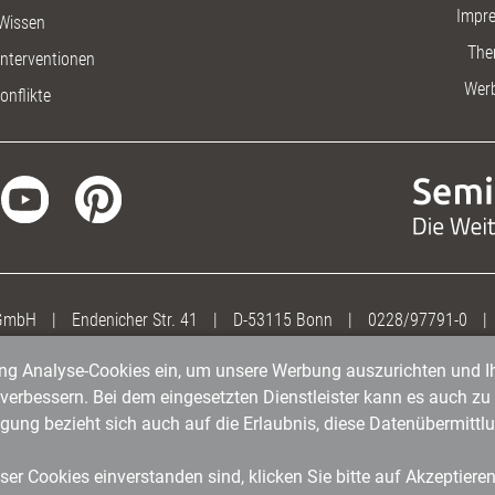
Impr
Wissen
The
nterventionen
Wer
onflikte
 GmbH
|
Endenicher Str. 41
|
D-53115 Bonn
|
0228/97791-0
|
gung Analyse-Cookies ein, um unsere Werbung auszurichten und Ih
erbessern. Bei dem eingesetzten Dienstleister kann es auch zu 
igung bezieht sich auch auf die Erlaubnis, diese Datenübermit
er Cookies einverstanden sind, klicken Sie bitte auf Akzeptiere