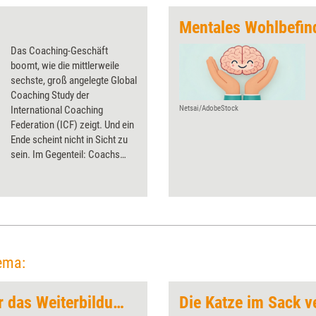
Das Coaching-Geschäft
boomt, wie die mittlerweile
sechste, groß angelegte Global
Coaching Study der
International Coaching
Netsai/AdobeStock
Federation (ICF) zeigt. Und ein
Ende scheint nicht in Sicht zu
sein. Im Gegenteil: Coachs
rechnen in Zukunft mit
steigenden Kundenzahlen –
und nehmen deshalb die
Weiterentwicklung ihrer
Qualifizierungen und Angebote
in den Blick.
ema:
Erfolgsstrategien für das Weiterbildungsbusiness
Die Katze im Sack v