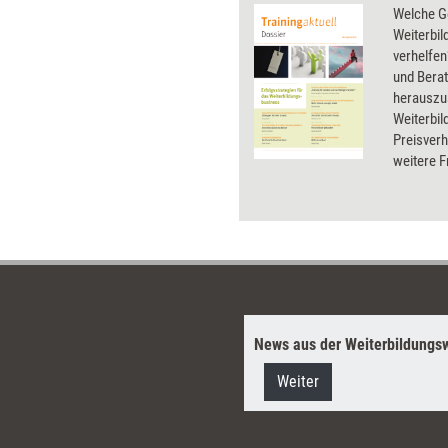
Welche G
Weiterbi
verhelfen
und Bera
herauszu
Weiterbil
Preisver
weitere F
und das M
Weiterbil
dieses Do
News aus der Weiterbildungsw
Weiter