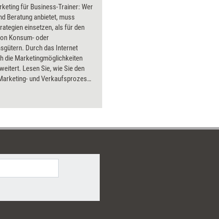
keting für Business-Trainer: Wer
nd Beratung anbietet, muss
rategien einsetzen, als für den
von Konsum- oder
sgütern. Durch das Internet
h die Marketingmöglichkeiten
eitert. Lesen Sie, wie Sie den
)Marketing- und Verkaufsprozess
ch gestalten können. Erfahren Sie,
entscheidungen ablaufen und wie
mit System Ihren Markt
en.