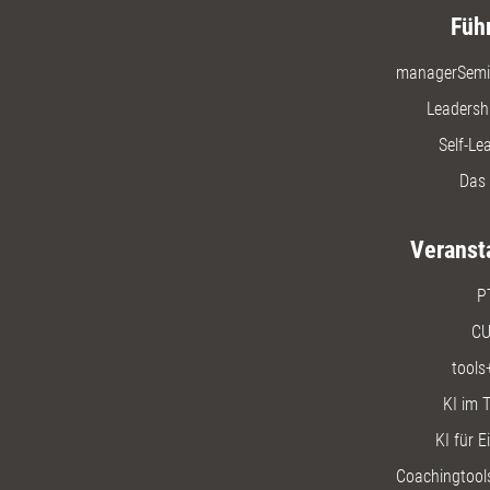
Füh
managerSemi
Leadersh
Self-Le
Das 
Veranst
P
CU
tools
KI im T
KI für E
Coachingtools