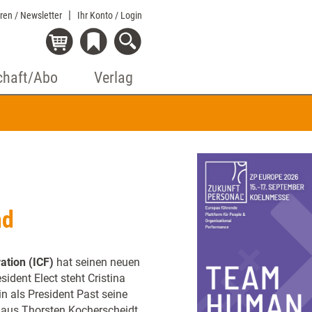
eren / Newsletter
Ihr Konto
/ Login
chaft/Abo
Verlag
nd
ation (ICF)
hat seinen neuen
sident Elect steht Cristina
n als President Past seine
 aus Thorsten Kocherscheidt,