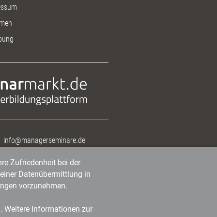
essum
men
bung
info@managerseminare.de
re Zufriedenheit bei der
einer Datenübermittlung in
tlungen vorzunehmen.
n. Weitere Informationen zur