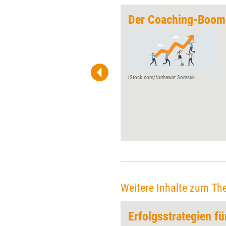
„Gemeinsam Erfolgsgeschichten schreiben“
Der Coaching-Boom
Jeden Monat gibt Training
aktuell einem Player der
Weiterbildungsszene die
Möglichkeit, über Wurzeln,
Werdegang und Visionen zu ­
iStock.com/Nuthawut Somsuk
reflektieren. Diesmal
Competence on Top zum 20-
jährigen ­Jubiläum.
Weitere Inhalte zum Th