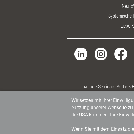
Neuro
Systemische I
Liebe K
managerSeminare Verlags
Wir setzen mit Ihrer Einwilli
Nutzung unserer Webseite zu v
die USA kommen. Ihre Einwill
Wenn Sie mit dem Einsatz dies