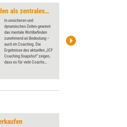
Mentales Wohlbefinden als zentrales Coaching-Thema
Milliardengeschäft 
In unsicheren und
dynamischen Zeiten gewinnt
das mentale Wohlbefinden
zunehmend an Bedeutung –
auch im Coaching. Die
Image Source
Ergebnisse des aktuellen „ICF
Coaching Snapshot“ zeigen,
dass es für viele Coachs
mittlerweile zu einem zentralen
Thema in ihrer Praxis
geworden ist. Viele Coachs
fühlen sich in diesem Bereich
gut aufgestellt, sehen sich aber
auch mit Herausforderungen
konfrontiert.
erkaufen