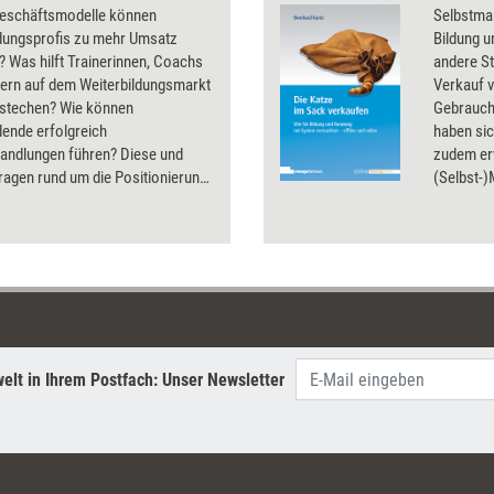
eschäftsmodelle können
Selbstmar
ldungsprofis zu mehr Umsatz
Bildung u
? Was hilft Trainerinnen, Coachs
andere St
tern auf dem Weiterbildungsmarkt
Verkauf 
stechen? Wie können
Gebrauch
dende erfolgreich
haben sic
handlungen führen? Diese und
zudem erw
ragen rund um die Positionierung
(Selbst-
arketing in der
erfolgrei
dungsbranche klären die Artikel
wie Kauf
ssier.
Sie sich 
erschließ
elt in Ihrem Postfach: Unser Newsletter