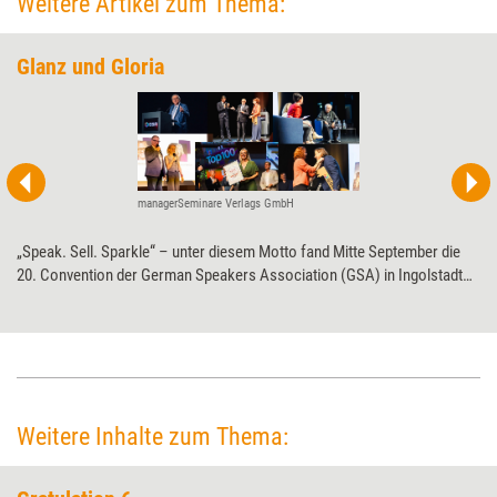
Weitere Artikel zum Thema:
Glanz und Gloria
managerSeminare Verlags GmbH
„Speak. Sell. Sparkle“ – unter diesem Motto fand Mitte September die
20. Convention der German Speakers Association (GSA) in Ingolstadt
statt. Entsprechend ihres Jubiläums feierte die Rednervereinigung – sich
selbst, ihre Mitglieder und andere. Wer ausgezeichnet wurde oder aus
anderen Gründen beklatscht wurde.
Weitere Inhalte zum Thema: