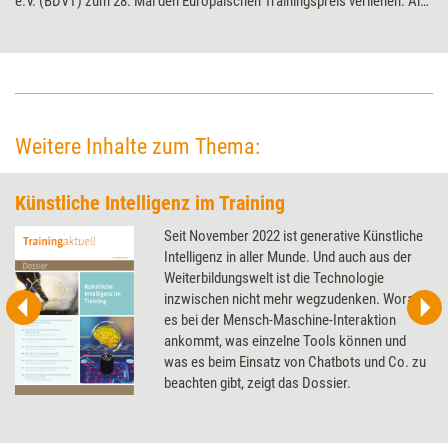
e.V. (BDVT) zum 28. Mal den Europäischen Trainingspreis verliehen. Als
Wegweiser und Trendsetter für Personalentwicklung will der Verband
den Award verstanden wissen. Training aktuell fasst die
ausgezeichneten Konzepte zusammen.
Weitere Inhalte zum Thema:
Künstliche Intelligenz im Training
Seit November 2022 ist generative Künstliche
Intelligenz in aller Munde. Und auch aus der
Weiterbildungswelt ist die Technologie
inzwischen nicht mehr wegzudenken. Worauf
es bei der Mensch-Maschine-Interaktion
ankommt, was einzelne Tools können und
was es beim Einsatz von Chatbots und Co. zu
beachten gibt, zeigt das Dossier.