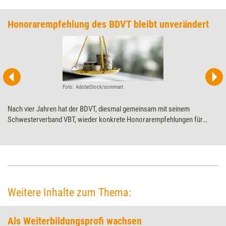
Honorarempfehlung des BDVT bleibt unverändert
Foto: AdobeStock/sommart
Nach vier Jahren hat der BDVT, diesmal gemeinsam mit seinem
Schwesterverband VBT, wieder konkrete Honorarempfehlungen für
Trainerinnen, Berater und Coachs herausgegeben. Demnach sollten
Weiterbildner trotz hoher Inflation und turbulenter Zeiten für ihre
Dienstleistungen nicht mehr verlangen als 2020.
Weitere Inhalte zum Thema:
Als Weiterbildungsprofi wachsen