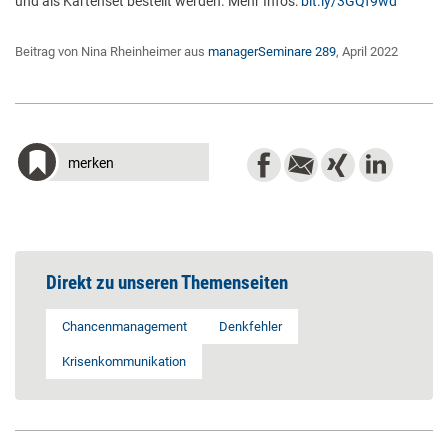
und als Kartenset bestellt werden. Mehr Infos:
bit.ly/3GQf9wd
Beitrag von Nina Rheinheimer aus
managerSeminare 289
, April 2022
merken
Direkt zu unseren Themenseiten
Chancenmanagement
Denkfehler
Krisenkommunikation