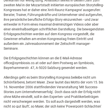
Denkarten nur wenig übrig: Anlässlich seines in diesem Jahr zum
zweiten Mal in der Mozartstadt initiierten europäischen Storytelling-
Kongresses hat er daher eine 'Anti-Raunz-Kampagne' ausgerufen:
Berater, Trainer, Führungskräfte und Unternehmer sind aufgerufen,
ihre persönliche berufliche Erfolgs-Story einzureichen - und zwar
entweder in Form eines maximal dreiminütigen Videos oder aber
einer eineinhalbseitigen schriftlichen Darstellung. Die bewegendsten
Erfolgsgeschichten werden auf dem Kongress vorgestellt, die
Gewinner erhalten am ersten Kongresstag freien Eintritt und
außerdem ein Jahresabonnement der Zeitschrift manager-
Seminare.
Die Erfolgsgeschichten können an die E-Mail-Adresse
office@symbiosis.co.at oder auf dem Postweg an Symbiosis,
Bayerhammerstr. 47, A-5020 Salzburg gesendet werden.
Allerdings geht es beim Storytelling Kongress beileibe nicht um
Schönfärberei, betont Maier. Zwar lautet das Motto der vom 15. bis
16. November 2006 stattfindenden Veranstaltung 'Mit Success-
Stories zum Unternehmenserfolg'. Doch dass sich der Erfolg nicht
ohne Mühe einstellt, soll in den Experten- und Praktikerbeiträgen
nicht verschwiegen werden. 'Es soll auch dargestellt werden, was
nicht so gut läuft', so Maier, der sich keine 'Powerpoint-Schlachten'