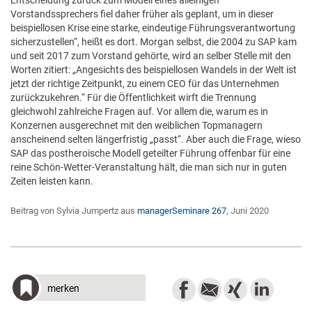
Entscheidung zurück zum Modell eines alleinigen
Vorstandssprechers fiel daher früher als geplant, um in dieser
beispiellosen Krise eine starke, eindeutige Führungsverantwortung
sicherzustellen“, heißt es dort. Morgan selbst, die 2004 zu SAP kam
und seit 2017 zum Vorstand gehörte, wird an selber Stelle mit den
Worten zitiert: „Angesichts des beispiellosen Wandels in der Welt ist
jetzt der richtige Zeitpunkt, zu einem CEO für das Unternehmen
zurückzukehren.“ Für die Öffentlichkeit wirft die Trennung
gleichwohl zahlreiche Fragen auf. Vor allem die, warum es in
Konzernen ausgerechnet mit den weiblichen Topmanagern
anscheinend selten längerfristig „passt“. Aber auch die Frage, wieso
SAP das postheroische Modell geteilter Führung offenbar für eine
reine Schön-Wetter-Veranstaltung hält, die man sich nur in guten
Zeiten leisten kann.
Beitrag von Sylvia Jumpertz aus
managerSeminare 267
, Juni 2020
merken