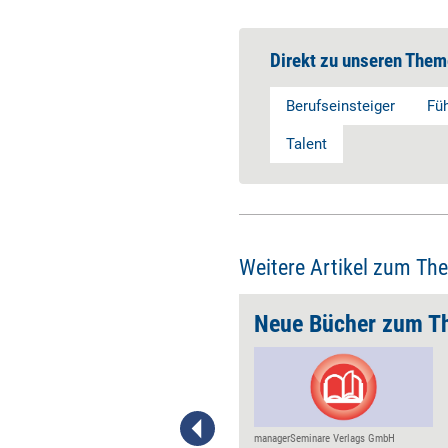
Direkt zu unseren Them
Berufseinsteiger
Fü
Talent
Weitere Artikel zum Th
 gezielt gestalten
Neue Bücher zum T
Dass Mitarbeitende an den
wesentlichen Kontaktpunkten
mit dem Unternehmen
angenehme Erlebnisse haben,
darum geht es bei der
managerSeminare Verlags GmbH