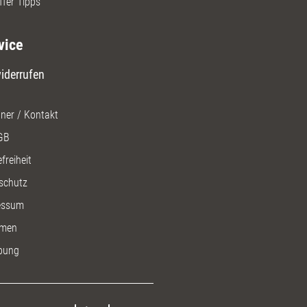
ffer Tipps
vice
iderrufen
ner / Kontakt
GB
freiheit
schutz
essum
men
bung