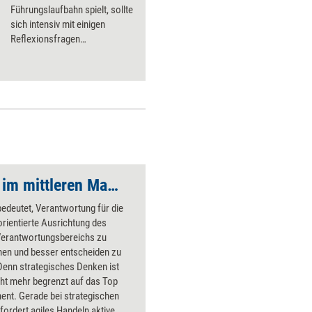
Führungslaufbahn spielt, sollte
sich intensiv mit einigen
Reflexionsfragen
auseinandersetzen.
Strategisch handeln im mittleren Management
edeutet, Verantwortung für die
rientierte Ausrichtung des
Verantwortungsbereichs zu
en und besser entscheiden zu
Denn strategisches Denken ist
cht mehr begrenzt auf das Top
nt. Gerade bei strategischen
fordert agiles Handeln aktive