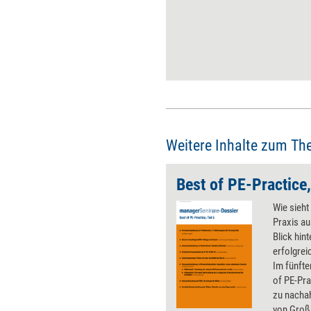
Employee Experience (EX). Mit
einem guten EX-Management
via zehn To-dos tragen
Unternehmen zu positiven
Erfahrungen der
Mitarbeitenden bei – und für
eine stärkere Bindung.
Weitere Inhalte zum Th
Best of PE-Practice,
Wie sieht
Praxis au
Blick hint
erfolgre
Im fünfte
of PE-Pra
zu nach
von Groß