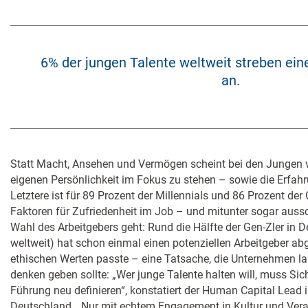
6% der jungen Talente weltweit streben ein
an.
Statt Macht, Ansehen und Vermögen scheint bei den Jungen v
eigenen Persönlichkeit im Fokus zu stehen – sowie die Erfahr
Letztere ist für 89 Prozent der Millennials und 86 Prozent der 
Faktoren für Zufriedenheit im Job – und mitunter sogar aus
Wahl des Arbeitgebers geht: Rund die Hälfte der Gen-Zler in 
weltweit) hat schon einmal einen potenziellen Arbeitgeber abge
ethischen Werten passte – eine Tatsache, die Unternehmen lau
denken geben sollte: „Wer junge Talente halten will, muss Sic
Führung neu definieren“, konstatiert der Human Capital Lead i
Deutschland. „Nur mit echtem Engagement in Kultur und Ver