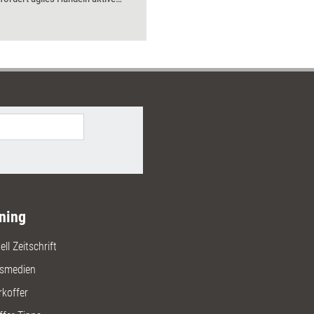
zen im mittleren Management.
tegischen Linien des Managements
Anforderungen der Märkte
zubringen kann nur gelingen,
rungskräfte aller Ebenen das
s des strategischen Denkens, der
dungsfindung und der
enden Argumentation
hen. In diesem Buch werden die
en Tools praxisnah und leicht
ch vermittelt.
ning
ll Zeitschrift
gsmedien
rkoffer