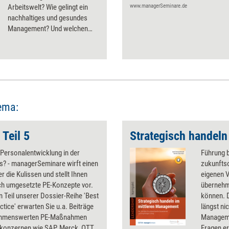
Arbeitswelt? Wie gelingt ein
www.managerSeminare.de
nachhaltiges und gesundes
Management? Und welchen
Beitrag können Prinzipien
fernöstlicher Kampfkünste für
eine zeitgemäße Führung
leisten? Vier neue Bücher
liefern Antworten.
ema:
 Teil 5
 Personalentwicklung in der
Führung b
s? - managerSeminare wirft einen
zukunftso
er die Kulissen und stellt Ihnen
eigenen 
ich umgesetzte PE-Konzepte vor.
übernehm
n Teil unserer Dossier-Reihe 'Best
können. 
ctice' erwarten Sie u.a. Beiträge
längst ni
ahmenswerten PE-Maßnahmen
Manageme
konzernen wie SAP, Merck, OTTO
Fragen er