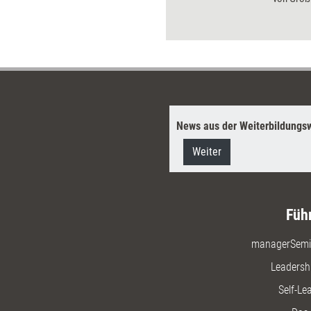
und RWE. 
PE-Arbeit
Wirtschaf
innovativ
Sendern 
News aus der Weiterbildungsw
Weiter
Füh
managerSemi
Leadersh
Self-Le