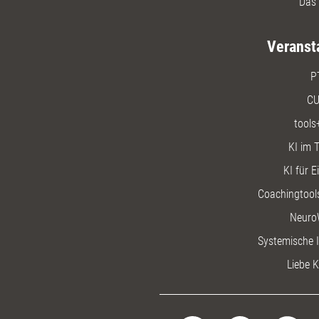
Das 
Veranst
P
CU
tools
KI im T
KI für E
Coachingtools
Neuro
Systemische I
Liebe K