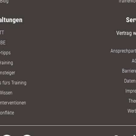
Blog
Trainerko
altungen
Ser
TT
Vertrag w
BE
Ansprechpart
+tipps
A
raining
Barriere
insteiger
Daten
 fürs Training
Impr
Wissen
The
nterventionen
Wer
onflikte