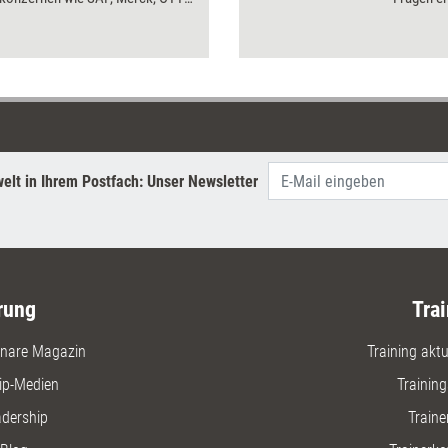
Zudem geben wir Einblick in die
Kompeten
 von internationalen
Die stra
tskanzleien und zeigen, wie
mit den 
e PE im Krankenhaus und in TV-
zusammen
aussehen kann.
wenn Füh
Einmalein
Entschei
überzeug
elt in Ihrem Postfach: Unser Newsletter
beherrsc
wichtigst
verständli
rung
Trai
nare Magazin
Training aktue
ip-Medien
Trainin
adership
Traine