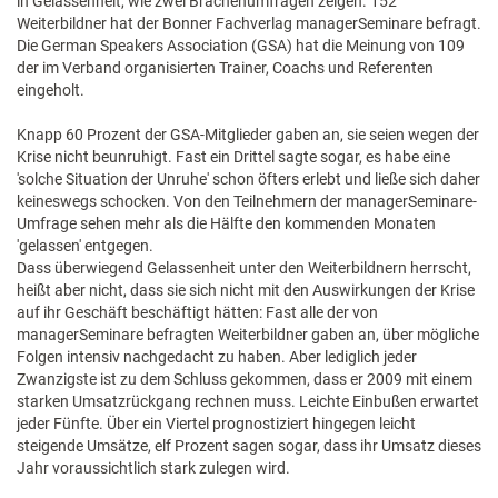
in Gelassenheit, wie zwei Brachenumfragen zeigen. 152
Weiterbildner hat der Bonner Fachverlag managerSeminare befragt.
Die German Speakers Association (GSA) hat die Meinung von 109
der im Verband organisierten Trainer, Coachs und Referenten
eingeholt.
Knapp 60 Prozent der GSA-Mitglieder gaben an, sie seien wegen der
Krise nicht beunruhigt. Fast ein Drittel sagte sogar, es habe eine
'solche Situation der Unruhe' schon öfters erlebt und ließe sich daher
keineswegs schocken. Von den Teilnehmern der managerSeminare-
Umfrage sehen mehr als die Hälfte den kommenden Monaten
'gelassen' entgegen.
Dass überwiegend Gelassenheit unter den Weiterbildnern herrscht,
heißt aber nicht, dass sie sich nicht mit den Auswirkungen der Krise
auf ihr Geschäft beschäftigt hätten: Fast alle der von
managerSeminare befragten Weiterbildner gaben an, über mögliche
Folgen intensiv nachgedacht zu haben. Aber lediglich jeder
Zwanzigste ist zu dem Schluss gekommen, dass er 2009 mit einem
starken Umsatzrückgang rechnen muss. Leichte Einbußen erwartet
jeder Fünfte. Über ein Viertel prognostiziert hingegen leicht
steigende Umsätze, elf Prozent sagen sogar, dass ihr Umsatz dieses
Jahr voraussichtlich stark zulegen wird.