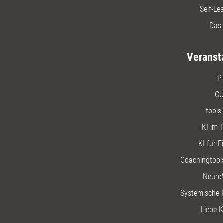
Self-Le
Das 
Veranst
P
CU
tools
KI im T
KI für E
Coachingtools
Neuro
Systemische I
Liebe K