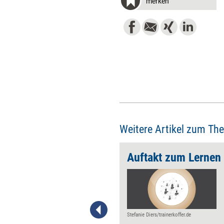
merken
Weitere Artikel zum Th
erden
Auftakt zum Lernen
Gesellschaftliche Probleme
lassen sich – wie alle
komplexen
Herausforderungen – nur im
Schulterschluss mit anderen
Stefanie Diers/trainerkoffer.de