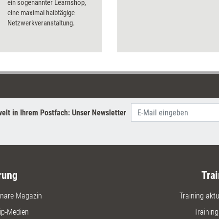
ein sogenannter Learnshop,
eine maximal halbtägige
Netzwerkveranstaltung.
elt in Ihrem Postfach: Unser Newsletter
rung
Trai
nare Magazin
Training aktue
ip-Medien
Trainin