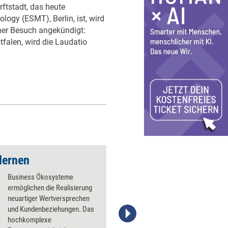
rftstadt, das heute
gy (ESMT), Berlin, ist, wird
her Besuch angekündigt:
falen, wird die Laudatio
lernen
Die 10 Gebote des ­
Business Ökosysteme
ermöglichen die Realisierung
neuartiger Wertversprechen
und Kundenbeziehungen. Das
hochkomplexe
Stefanie Diers, © www.trainerkoffer.de