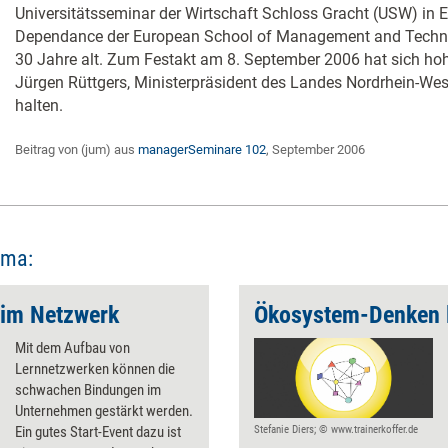
Universitätsseminar der Wirtschaft Schloss Gracht (USW) in E
Dependance der European School of Management and Technolo
30 Jahre alt. Zum Festakt am 8. September 2006 hat sich ho
Jürgen Rüttgers, Ministerpräsident des Landes Nordrhein-West
halten.
Beitrag von (jum) aus
managerSeminare 102
, September 2006
ema:
 im Netzwerk
Ökosystem-Denken 
Mit dem Aufbau von
Lernnetzwerken können die
schwachen Bindungen im
Unternehmen gestärkt werden.
Ein gutes Start-Event dazu ist
Stefanie Diers; © www.trainerkoffer.de