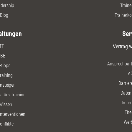
adership
Traine
Blog
Trainerko
altungen
Ser
TT
Vertrag w
BE
Ansprechpart
+tipps
A
raining
Barriere
insteiger
Daten
 fürs Training
Impr
Wissen
The
nterventionen
Wer
onflikte