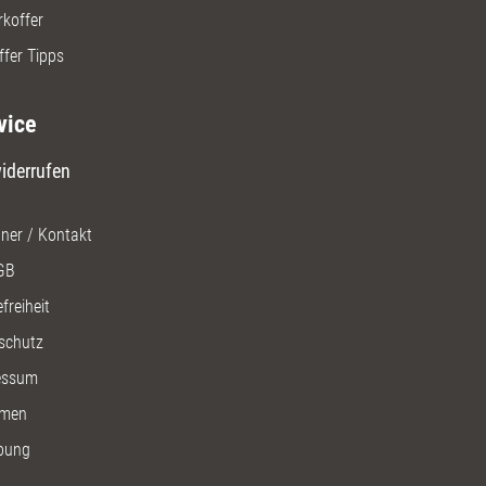
rkoffer
ffer Tipps
vice
iderrufen
ner / Kontakt
GB
freiheit
schutz
essum
men
bung