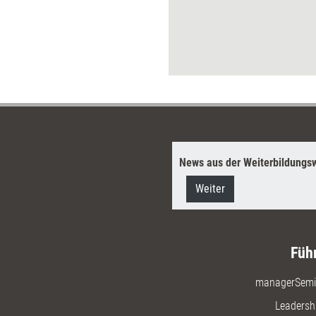
lösen. Eine Systematik dafür
bietet die „Methode des
Gemeinsamen Wirkens“
(„Collective Impact“), die auf
fünf Kernprinzipien und einem
systematischen Startkonzept
beruht.
News aus der Weiterbildungsw
Weiter
Füh
managerSemi
Leadersh