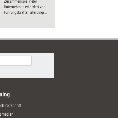
Zusammenspiel vieler
Unternehmen erfordert von
Führungskräften allerdings
auch ein Umdenken. Acht
Mindshifts für eine
Denkhaltung in Ökosystemen
der Geschäftswelt.
ning
ll Zeitschrift
gsmedien