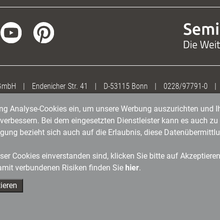
 GmbH
|
Endenicher Str. 41
|
D-53115 Bonn
|
0228/97791-0
|
gung Analyse-Cookies ein, um unsere Werbung auszurichten und Ih
erbessern. Bei dem eingesetzten Dienstleister kann es auch zu 
igung bezieht sich auch auf die Erlaubnis, diese Datenübermit
er Cookies einverstanden sind, klicken Sie bitte auf Akzeptiere
amit verbundenen Risiken finden Sie
hier
.
ieren