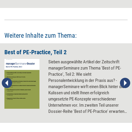
sich wertvolle Impulse für Transformationsprozesse ableiten lassen –
um sie wirkungsvoller und im doppelten Sinne des Wortes menschlicher
zu gestalten.
Weitere Inhalte zum Thema:
Best of PE-Practice, Teil 2
Sieben ausgewählte Artikel der Zeitschrift
managerSeminare zum Thema 'Best of PE-
Practice', Teil 2: Wie sieht
Personalentwicklung in der Praxis aus? -
managerSeminare wirft einen Blick hinter die
Kulissen und stellt Ihnen erfolgreich
umgesetzte PE-Konzepte verschiedener
Unternehmen vor. Im zweiten Teil unserer
Dossier-Reihe 'Best of PE-Practice' erwarten
Sie Beiträge zur PE-Arbeit von IKEA, AIDA
Cruises, Giesecke & Devrient, der Lufthana
Technik AG, der DAK, Hugo Boss und der