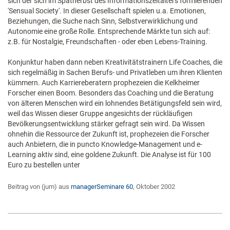
sich der sich im Spätherbst des Informationszeitalters formierenden
'Sensual Society'. In dieser Gesellschaft spielen u.a. Emotionen,
Beziehungen, die Suche nach Sinn, Selbstverwirklichung und
Autonomie eine große Rolle. Entsprechende Märkte tun sich auf:
z.B. für Nostalgie, Freundschaften - oder eben Lebens-Training.
Konjunktur haben dann neben Kreativitätstrainern Life Coaches, die
sich regelmäßig in Sachen Berufs- und Privatleben um ihren Klienten
kümmern. Auch Karriereberatern prophezeien die Kelkheimer
Forscher einen Boom. Besonders das Coaching und die Beratung
von älteren Menschen wird ein lohnendes Betätigungsfeld sein wird,
weil das Wissen dieser Gruppe angesichts der rückläufigen
Bevölkerungsentwicklung stärker gefragt sein wird. Da Wissen
ohnehin die Ressource der Zukunft ist, prophezeien die Forscher
auch Anbietern, die in puncto Knowledge-Management und e-
Learning aktiv sind, eine goldene Zukunft. Die Analyse ist für 100
Euro zu bestellen unter
Beitrag von (jum) aus
managerSeminare 60
, Oktober 2002