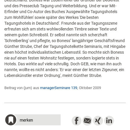
Deutschland. Boness war zudem einer der Gründer der DeGefest
und des Presseclub Tagung und Weiterbildung. Und er war Mit-
Erfinder und Co-Autor des Buches 'Ausgewählte Tagungshotels
zum Wohlfühlen' sowie später des Werkes 'Die besten
Tagungshotels in Deutschland'. Freunde aus der Tagungsszene
erfreuten sich am stets wohlwollenden Timbre seiner Texte und
seinem guten Schreibstil. Er selbst nannte sich scherzhaft
'Schreiberling' und pflegte, so Boness’ langjähriger Geschäftsfreund
Günther Strube, Chef der Tagungshotelkette Seminaris, mit Hingabe
einen höchst individualistischen Lebensstil. So mochte sich Boness
nie auf einen festen Wohnsitz festlegen, sondern logierte stets in
Hotels. Das wirkte auf viele schrullig. Doch GEB, wie man ihn auch
nannte, wollte es nicht anders: 'Er war einer der letzten Zigeuner, ein
Lebenskünstler erster Ordnung', meint Günther Strube.
Beitrag von (jum) aus
managerSeminare 139
, Oktober 2009
merken