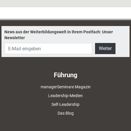
Teamtrainings und lässt den erfolgreichen
Handballtrainer Heiner Brand zu Wort
kommen, der viele Parallelen zwischen Sport
und Business sieht.
News aus der Weiterbildungswelt in Ihrem Postfach: Unser
Newsletter
Weiter
Führung
managerSeminare Magazin
Leadership-Medien
Self-Leadership
Das Blog