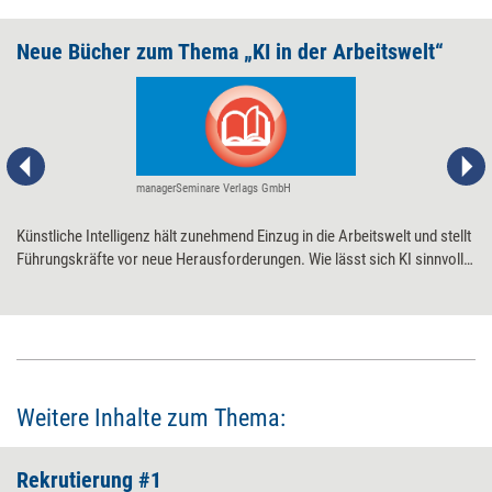
Neue Bücher zum Thema „KI in der Arbeitswelt“
managerSeminare Verlags GmbH
Künstliche Intelligenz hält zunehmend Einzug in die Arbeitswelt und stellt
Führungskräfte vor neue Herausforderungen. Wie lässt sich KI sinnvoll
und wirksam in den Unternehmensalltag integrieren? Was gibt es bei der
praktischen Nutzung dieser Technologie zu beachten? Welche Chancen
eröffnen sich, und welche Risiken gilt es im Blick zu behalten? Welche
Tätigkeitsfelder werden sich wandeln? Und welche Kompetenzen sind
künftig gefragt? Drei neue Bücher liefern Antworten.
Weitere Inhalte zum Thema:
Rekrutierung #1