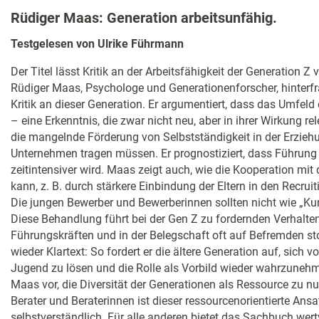
Rüdiger Maas: Generation arbeitsunfähig.
Testgelesen von Ulrike Führmann
Der Titel lässt Kritik an der Arbeitsfähigkeit der Generation Z 
Rüdiger Maas, Psychologe und Generationenforscher, hinterfr
Kritik an dieser Generation. Er argumentiert, dass das Umfeld
– eine Erkenntnis, die zwar nicht neu, aber in ihrer Wirkung rele
die mangelnde Förderung von Selbstständigkeit in der Erzieh
Unternehmen tragen müssen. Er prognostiziert, dass Führun
zeitintensiver wird. Maas zeigt auch, wie die Kooperation mit
kann, z. B. durch stärkere Einbindung der Eltern in den Recrui
Die jungen Bewerber und Bewerberinnen sollten nicht wie „K
Diese Behandlung führt bei der Gen Z zu fordernden Verhalten
Führungskräften und in der Belegschaft oft auf Befremden s
wieder Klartext: So fordert er die ältere Generation auf, sic
Jugend zu lösen und die Rolle als Vorbild wieder wahrzuneh
Maas vor, die Diversität der Generationen als Ressource zu n
Berater und Beraterinnen ist dieser ressourcenorientierte Ans
selbstverständlich. Für alle anderen bietet das Sachbuch wer