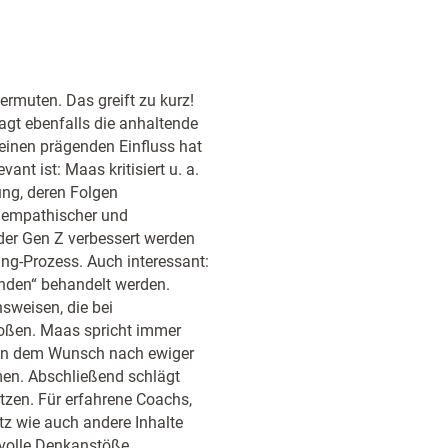
vermuten. Das greift zu kurz!
agt ebenfalls die anhaltende
 einen prägenden Einfluss hat
vant ist: Maas kritisiert u. a.
ung, deren Folgen
g empathischer und
 der Gen Z verbessert werden
ting-Prozess. Auch interessant:
unden“ behandelt werden.
sweisen, die bei
toßen. Maas spricht immer
h von dem Wunsch nach ewiger
men. Abschließend schlägt
utzen. Für erfahrene Coachs,
atz wie auch andere Inhalte
tvolle Denkanstöße.