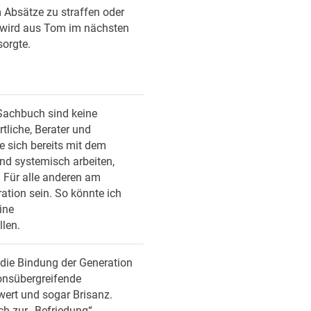
m Absätze zu straffen oder
 wird aus Tom im nächsten
sorgte.
Sachbuch sind keine
tliche, Berater und
e sich bereits mit dem
d systemisch arbeiten,
. Für alle anderen am
ration sein. So könnte ich
ine
llen.
die Bindung der Generation
onsübergreifende
ert und sogar Brisanz.
h zur „Befriedung“