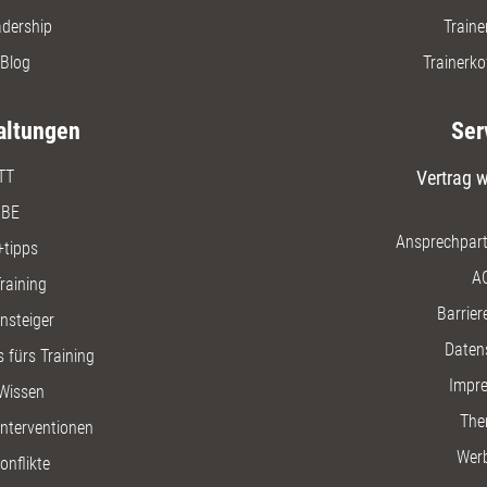
adership
Traine
Blog
Trainerko
altungen
Ser
TT
Vertrag w
BE
Ansprechpart
+tipps
A
raining
Barriere
insteiger
Daten
 fürs Training
Impr
Wissen
The
nterventionen
Wer
onflikte