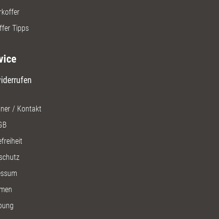
rkoffer
ffer Tipps
vice
iderrufen
ner / Kontakt
GB
freiheit
schutz
essum
men
bung