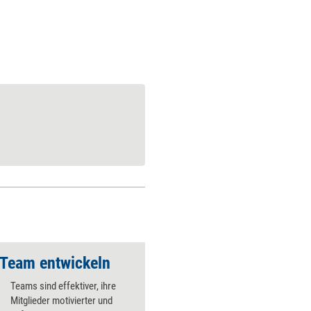
 Team entwickeln
KI im Team nutzen
Teams sind effektiver, ihre
Mitglieder motivierter und