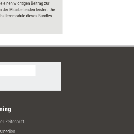
e einen wichtigen Beitrag zur
n der Mitarbeitenden leisten. Die
lbstlernmodule dieses Bundles
tzen Führungskräfte und
ieder dabei, diesen
zbereich auszubauen.
ning
ll Zeitschrift
gsmedien