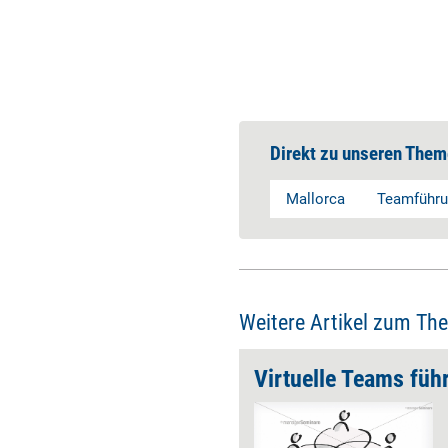
Direkt zu unseren Them
Mallorca
Teamführ
Weitere Artikel zum Th
5 wesentliche Faktoren für gute Führung
Virtuelle Teams füh
Ob im klassisch aufgestellten
Großunternehmen, dem