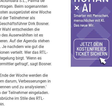
r Aclundara S.L., Palma de
bertragen. Beim sogenannten
gsten ausgerüstet eine Woche
al der Teilnehmer als
Geschäftsführer Dirk Bosner.
r Wahl entscheiden die
e des Auserwählten ist es
eren. Auf der Agenda stehen
b. Je nachdem wie gut die
onen verteilt. Wer das RTL-
Regelung birgt. 'Wenn es
rmittler gefragt', sagt Bosner.
 Ende der Woche werden die
em darum, Verbesserungen in
nnen und zu analysieren.'
 der Teilnehmer eingeladen.
sbrüche im Stile des RTL-
in.