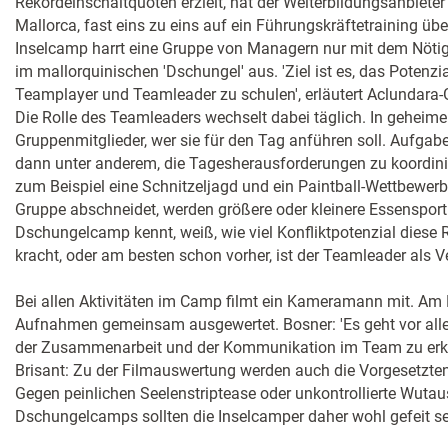
Rekordeinschaltquoten erzielt, hat der Weiterbildungsanbiete
Mallorca, fast eins zu eins auf ein Führungskräftetraining ü
Inselcamp harrt eine Gruppe von Managern nur mit dem Nöti
im mallorquinischen 'Dschungel' aus. 'Ziel ist es, das Potenzi
Teamplayer und Teamleader zu schulen', erläutert Aclundara-
Die Rolle des Teamleaders wechselt dabei täglich. In geheime
Gruppenmitglieder, wer sie für den Tag anführen soll. Aufgab
dann unter anderem, die Tagesherausforderungen zu koordini
zum Beispiel eine Schnitzeljagd und ein Paintball-Wettbewer
Gruppe abschneidet, werden größere oder kleinere Essensporti
Dschungelcamp kennt, weiß, wie viel Konfliktpotenzial diese 
kracht, oder am besten schon vorher, ist der Teamleader als Ve
Bei allen Aktivitäten im Camp filmt ein Kameramann mit. Am
Aufnahmen gemeinsam ausgewertet. Bosner: 'Es geht vor all
der Zusammenarbeit und der Kommunikation im Team zu erke
Brisant: Zu der Filmauswertung werden auch die Vorgesetzten
Gegen peinlichen Seelenstriptease oder unkontrollierte Wutau
Dschungelcamps sollten die Inselcamper daher wohl gefeit se