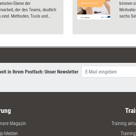
leinsten Ebene der
können si
arbeit, der des Teams, deutlich
Motivatio
 sind. Methoden, Tools und
sechs Se
wie Teamarbeit trotzdem gelingt
unterstü
 das Teamgefüge sowie die
Teammitgl
 im Team stärken lassen.
Kompeten
elt in Ihrem Postfach: Unser Newsletter
rung
Trai
nare Magazin
Training aktue
ip-Medien
Trainin