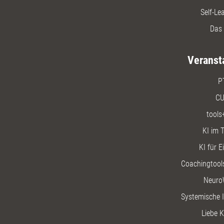
Self-Le
Das 
Veranst
P
CU
tools
KI im T
KI für E
Coachingtools
Neuro
Systemische I
Liebe K