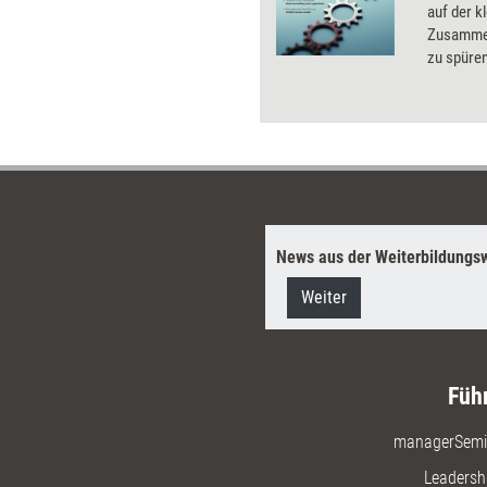
auf der k
Zusammen
zu spüren
Impulse, 
und sich
Resilienz
News aus der Weiterbildungsw
Weiter
Füh
managerSemi
Leadersh