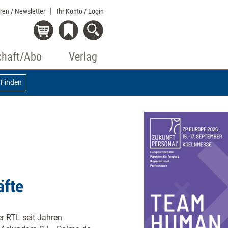
eren / Newsletter
Ihr Konto
/ Login
chaft/Abo
Verlag
Finden
äfte
r RTL seit Jahren