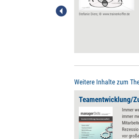
traditionsreichen
Familienbetrieb oder dem
Start-up aus der New-Work-
Stefanie Diers; © www.trainerkoffer.de
Welt - im Kern geht es bei guter
Führung immer um das
gleiche. Fünf Faktoren sind
besonders wesentlich.
Weitere Inhalte zum Th
Teamentwicklung/Z
Immer we
immer meh
Mitarbeit
Rezession
vor groß