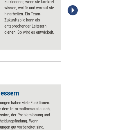
zufriedener, wenn sie konkret
wissen, wofür und worauf sie
hinarbeiten. Ein Team-
Stefanie Diers/trainerkoffer.de
Zukunftsbild kann als
entsprechender Leitstern
dienen. So wird es entwickelt.
bessern
ungen haben viele Funktionen.
en dem Informationsaustausch,
ussion, der Problemlösung und
cheidungsfindung. Wenn
ngen gut vorbereitet sind,