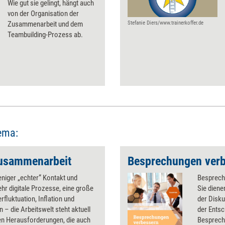
Wie gut sie gelingt, hängt auch
von der Organisation der
Zusammenarbeit und dem
Stefanie Diers/www.trainerkoffer.de
Teambuilding-Prozess ab.
ema:
usammenarbeit
Besprechungen ver
niger „echter“ Kontakt und
Besprech
r digitale Prozesse, eine große
Sie dien
erfluktuation, Inflation und
der Disk
 – die Arbeitswelt steht aktuell
der Ents
en Herausforderungen, die auch
Besprechu