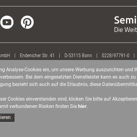
 GmbH
|
Endenicher Str. 41
|
D-53115 Bonn
|
0228/97791-0
|
gung Analyse-Cookies ein, um unsere Werbung auszurichten und Ih
erbessern. Bei dem eingesetzten Dienstleister kann es auch zu 
igung bezieht sich auch auf die Erlaubnis, diese Datenübermit
er Cookies einverstanden sind, klicken Sie bitte auf Akzeptiere
amit verbundenen Risiken finden Sie
hier
.
ieren