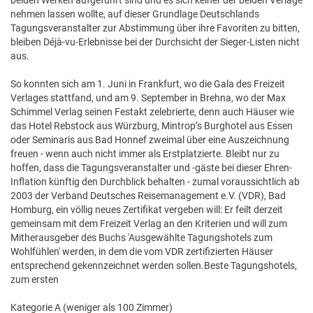
beiden Werken aufgeführt sind und es sich keiner der beiden Verlage
nehmen lassen wollte, auf dieser Grundlage Deutschlands
Tagungsveranstalter zur Abstimmung über ihre Favoriten zu bitten,
bleiben Déjà-vu-Erlebnisse bei der Durchsicht der Sieger-Listen nicht
aus.
So konnten sich am 1. Juni in Frankfurt, wo die Gala des Freizeit
Verlages stattfand, und am 9. September in Brehna, wo der Max
Schimmel Verlag seinen Festakt zelebrierte, denn auch Häuser wie
das Hotel Rebstock aus Würzburg, Mintrop’s Burghotel aus Essen
oder Seminaris aus Bad Honnef zweimal über eine Auszeichnung
freuen - wenn auch nicht immer als Erstplatzierte. Bleibt nur zu
hoffen, dass die Tagungsveranstalter und -gäste bei dieser Ehren-
Inflation künftig den Durchblick behalten - zumal voraussichtlich ab
2003 der Verband Deutsches Reisemanagement e.V. (VDR), Bad
Homburg, ein völlig neues Zertifikat vergeben will: Er feilt derzeit
gemeinsam mit dem Freizeit Verlag an den Kriterien und will zum
Mitherausgeber des Buchs 'Ausgewählte Tagungshotels zum
Wohlfühlen' werden, in dem die vom VDR zertifizierten Häuser
entsprechend gekennzeichnet werden sollen.Beste Tagungshotels,
zum ersten
Kategorie A (weniger als 100 Zimmer)