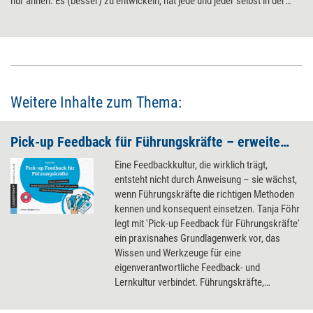
nur ahnen. Es (besser) zu entwickeln, hat jede und jeder selbst in der
Hand, sagt Adam Grant. Vier gut validierte Wege, die laut dem
renommierten Arbeits- und Organisationspsychologen dabei helfen –
und etwas Mut erfordern.
Weitere Inhalte zum Thema:
Pick-up Feedback für Führungskräfte – erweiterte Neuauflage
Eine Feedbackkultur, die wirklich trägt,
entsteht nicht durch Anweisung – sie wächst,
wenn Führungskräfte die richtigen Methoden
kennen und konsequent einsetzen. Tanja Föhr
legt mit 'Pick-up Feedback für Führungskräfte'
ein praxisnahes Grundlagenwerk vor, das
Wissen und Werkzeuge für eine
eigenverantwortliche Feedback- und
Lernkultur verbindet. Führungskräfte,
Teamleiter und alle, die Mitarbeiterführung als
Lernprozess begreifen, finden hier einen