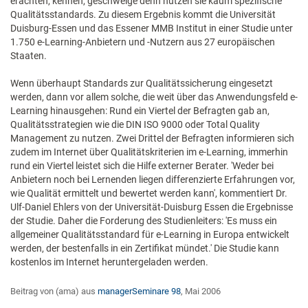
erachten, kennen, geschweige denn nutzen sie kaum spezifische
Qualitätsstandards. Zu diesem Ergebnis kommt die Universität
Duisburg-Essen und das Essener MMB Institut in einer Studie unter
1.750 e-Learning-Anbietern und -Nutzern aus 27 europäischen
Staaten.
Wenn überhaupt Standards zur Qualitätssicherung eingesetzt
werden, dann vor allem solche, die weit über das Anwendungsfeld e-
Learning hinausgehen: Rund ein Viertel der Befragten gab an,
Qualitätsstrategien wie die DIN ISO 9000 oder Total Quality
Management zu nutzen. Zwei Drittel der Befragten informieren sich
zudem im Internet über Qualitätskriterien im e-Learning, immerhin
rund ein Viertel leistet sich die Hilfe externer Berater. 'Weder bei
Anbietern noch bei Lernenden liegen differenzierte Erfahrungen vor,
wie Qualität ermittelt und bewertet werden kann', kommentiert Dr.
Ulf-Daniel Ehlers von der Universität-Duisburg Essen die Ergebnisse
der Studie. Daher die Forderung des Studienleiters: 'Es muss ein
allgemeiner Qualitätsstandard für e-Learning in Europa entwickelt
werden, der bestenfalls in ein Zertifikat mündet.' Die Studie kann
kostenlos im Internet heruntergeladen werden.
Beitrag von (ama) aus
managerSeminare 98
, Mai 2006