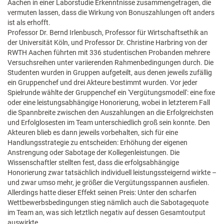
Aachen in einer Laborstudie Erkenntnisse zusammengetragen, die
vermuten lassen, dass die Wirkung von Bonuszahlungen oft anders
ist als erhofft.
Professor Dr. Bernd Irlenbusch, Professor für Wirtschaftsethik an
der Universität Köln, und Professor Dr. Christine Harbring von der
RWTH Aachen führten mit 336 studentischen Probanden mehrere
Versuchsreihen unter variierenden Rahmenbedingungen durch. Die
Studenten wurden in Gruppen aufgeteilt, aus denen jeweils zufällig
ein Gruppenchef und drei Akteure bestimmt wurden. Vor jeder
Spielrunde wählte der Gruppenchef ein 'Vergütungsmodell': eine fixe
oder eine leistungsabhängige Honorierung, wobei in letzterem Fall
die Spannbreite zwischen den Auszahlungen an die Erfolgreichsten
und Erfolglosesten im Team unterschiedlich groß sein konnte. Den
Akteuren blieb es dann jeweils vorbehalten, sich für eine
Handlungsstrategie zu entscheiden: Erhöhung der eigenen
Anstrengung oder Sabotage der Kollegenleistungen. Die
Wissenschaftler stellten fest, dass die erfolgsabhängige
Honorierung zwar tatsächlich individuell leistungssteigernd wirkte –
und zwar umso mehr, je größer die Vergütungsspannen ausfielen.
Allerdings hatte dieser Effekt seinen Preis: Unter den scharfen
Wettbewerbsbedingungen stieg nämlich auch die Sabotagequote
im Team an, was sich letztlich negativ auf dessen Gesamtoutput
auswirkte.