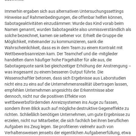
Immerhin ergaben sich aus alternativen Untersuchungssettings
Hinweise auf Rahmenbedingungen, die offenbar helfen können,
Sabotageaktivitäten einzudämmen: Wurde das Kind vorab beim
Namen genannt, wurden Sabotageakte also unmissverständlich als
solche bezeichnet, kamen sie seltener vor. Erhielt die Gruppe die
Möglichkeit, miteinander zu kommunizieren, sank die
Wahrscheinlichkeit, dass es in dem Team zu einem Kontrakt mit
Wettbewerbsanreizen kam. Der Teamchef und die -mitglieder
handelten dann häufiger hohe Fixgehälter für alle aus, die
Sabotagequote sank bei gleichzeitiger Erhöhung der Anstrengung –
was insgesamt zu einem besseren Output führte. Die
Wissenschaftler betonen, dass sich Ergebnisse aus Laborstudien
nicht eins zu eins auf die Unternehmensrealität übertragen lassen,
empfehlen Unternehmen angesichts der Erkenntnisse aber
dennoch, nicht nur die positiven Effekte von
wettbewerbsfördernden Anreizsystemen ins Auge zu fassen,
sondern ihren Blick auch auf mögliche destruktive Gegeneffekte zu
richten. Schließlich benötigen Unternehmen, um gute Ergebnisse zu
erzielen, nicht nur Mitarbeiter, die sich fachlich bei ihren beruflichen
Aufgaben ins Zeug legen. Sie profitieren vielmehr auch von
Verhaltensweisen jenseits der eigentlichen Aufgabenerfüllung, etwa