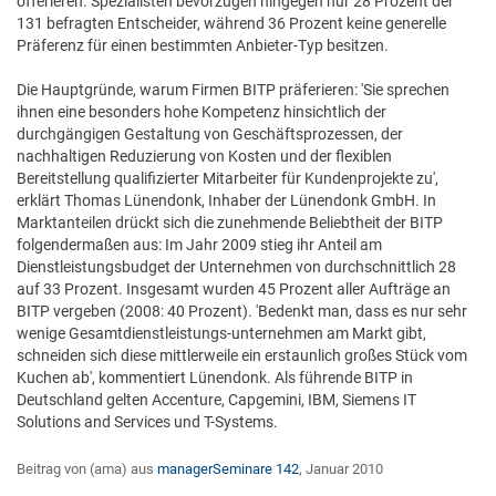
offerieren. Spezialisten bevorzugen hingegen nur 28 Prozent der
131 befragten Entscheider, während 36 Prozent keine generelle
Präferenz für einen bestimmten Anbieter-Typ besitzen.
Die Hauptgründe, warum Firmen BITP präferieren: 'Sie sprechen
ihnen eine besonders hohe Kompetenz hinsichtlich der
durchgängigen Gestaltung von Geschäftsprozessen, der
nachhaltigen Reduzierung von Kosten und der flexiblen
Bereitstellung qualifizierter Mitarbeiter für Kundenprojekte zu',
erklärt Thomas Lünendonk, Inhaber der Lünendonk GmbH. In
Marktanteilen drückt sich die zunehmende Beliebtheit der BITP
folgendermaßen aus: Im Jahr 2009 stieg ihr Anteil am
Dienstleistungsbudget der Unternehmen von durchschnittlich 28
auf 33 Prozent. Insgesamt wurden 45 Prozent aller Aufträge an
BITP vergeben (2008: 40 Prozent). 'Bedenkt man, dass es nur sehr
wenige Gesamtdienstleistungs-unternehmen am Markt gibt,
schneiden sich diese mittlerweile ein erstaunlich großes Stück vom
Kuchen ab', kommentiert Lünendonk. Als führende BITP in
Deutschland gelten Accenture, Capgemini, IBM, Siemens IT
Solutions and Services und T-Systems.
Beitrag von (ama) aus
managerSeminare 142
, Januar 2010